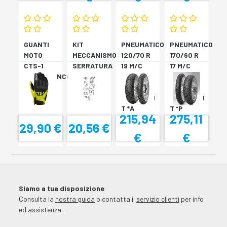
GUANTI
KIT
PNEUMATICO
PNEUMATICO
MOTO
MECCANISMO
120/70 R
170/60 R
CTS-1
SERRATURA
19 M/C
17 M/C
NERO/BIANCO
SH33
60V TL
72V
SH34
???
TL????
SCORPION
SCORPION
T *A
T *P
215,94
275,11
29,90 €
20,56 €
€
€
Siamo a tua disposizione
Consulta la
nostra guida
o contatta il
servizio clienti
per info
ed assistenza.