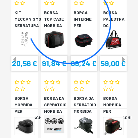
KIT
BORSA
BORSA
BORSA
MECCANISMO
TOP CASE
INTERNE
PALESTRA
SERRATURA
MORBIDA
PER
DC
SH33
TOPCASE
FREETIME
SH34
1706
20,56 €
91,84 €
69,24 €
59,00 €
BORSA
BORSA DA
BORSA DA
BORSA
MORBIDA
SERBATOIO
SERBATOIO
MORBIDA
PER
MORBIDA
MORBIDA
PER
PORTAPACCHI
- H
- M
PORTAPACCHI