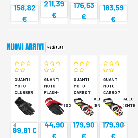
211,39
176,53
158,82
163,59
€
€
€
€
NUOVI ARRIVI
vedi tutti
GUANTI
GUANTI
GUANTI
GUANTI
MOTO
MOTO
MOTO
MOTO
CLUBBER
FLASH-
CARBO 7
CARBO 7
GLOVE
KP
ROSSO/GIALLO
ROSSO/GIALLO
NERO
NERO/ROSSO
FLUORESCENTE
FLUORESCENTE
44,90
179,90
179,90
99,91 €
€
€
€