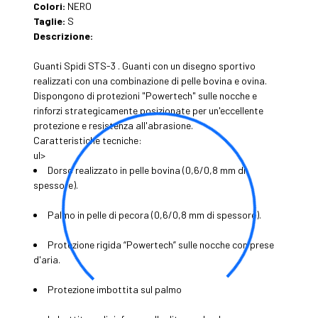
Colori:
NERO
Taglie:
S
Descrizione:
Guanti Spidi STS-3 . Guanti con un disegno sportivo
realizzati con una combinazione di pelle bovina e ovina.
Dispongono di protezioni "Powertech" sulle nocche e
rinforzi strategicamente posizionate per un'eccellente
protezione e resistenza all'abrasione.
Caratteristiche tecniche:
ul>
Dorso realizzato in pelle bovina (0,6/0,8 mm di
spessore).
Palmo in pelle di pecora (0,6/0,8 mm di spessore).
Protezione rigida “Powertech” sulle nocche con prese
d'aria.
Protezione imbottita sul palmo