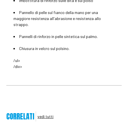
Imbottitura di rinforzo sulle dita e sul polso
Pannello di pelle sul fianco della mano per una
maggiore resistenza all'abrasione e resistenza allo
strappo.
Pannelli di rinforzo in pelle sintetica sul palmo.
Chiusura in velcro sul polsino.
/ul>
/div>
CORRELATI
vedi tutti