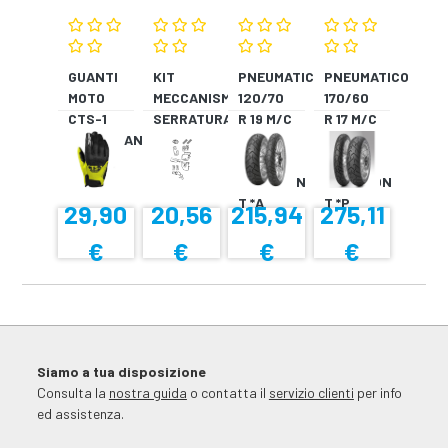
GUANTI
KIT
PNEUMATICO
PNEUMATICO
MOTO
MECCANISMO
120/70
170/60
CTS-1
SERRATURA
R 19 M/C
R 17 M/C
NERO/BIANCO
SH33
60V TL
72V
SH34
???
TL????
SCORPION
SCORPION
T *A
T *P
29,90
20,56
215,94
275,11
€
€
€
€
Siamo a tua disposizione
Consulta la
nostra guida
o contatta il
servizio clienti
per info
ed assistenza.