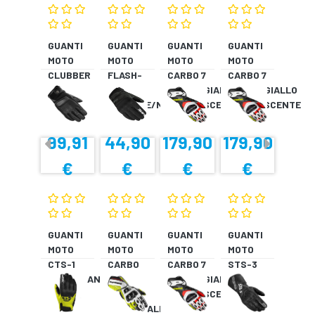
GUANTI
GUANTI
GUANTI
GUANTI
MOTO
MOTO
MOTO
MOTO
CLUBBER
FLASH-
CARBO 7
CARBO 7
GLOVE
KP
ROSSO/GIALLO
ROSSO/GIALLO
NERO
VERDONE/NERO
FLUORESCENTE
FLUORESCENTE
99,91
44,90
179,90
179,90
€
€
€
€
GUANTI
GUANTI
GUANTI
GUANTI
MOTO
MOTO
MOTO
MOTO
CTS-1
CARBO
CARBO 7
STS-3
NERO/BIANCO
TRACK
ROSSO/GIALLO
NERO
EVO
FLUORESCENTE
NERO/GIALLO