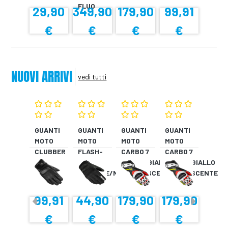
FLUO
29,90
349,90
179,90
99,91
€
€
€
€
NUOVI ARRIVI
vedi tutti
GUANTI
GUANTI
GUANTI
GUANTI
MOTO
MOTO
MOTO
MOTO
CLUBBER
FLASH-
CARBO 7
CARBO 7
GLOVE
KP
ROSSO/GIALLO
ROSSO/GIALLO
NERO
VERDONE/NERO
FLUORESCENTE
FLUORESCENTE
99,91
44,90
179,90
179,90
€
€
€
€