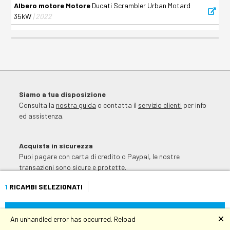
Albero motore Motore
Ducati Scrambler Urban Motard
35kW
| 2022
Siamo a tua disposizione
Consulta la
nostra guida
o contatta il
servizio clienti
per info
ed assistenza.
Acquista in sicurezza
Puoi pagare con carta di credito o Paypal, le nostre
transazioni sono sicure e protette.
1
RICAMBI SELEZIONATI
AGGIUNGI AL CARRELLO
🗙
An unhandled error has occurred.
Reload
Rete di vendita ufficiale