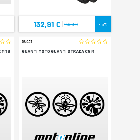
132,91 €
139,9 €
- 5%
DUCATI
E MTB
GUANTI MOTO GUANTI STRADA C5 M