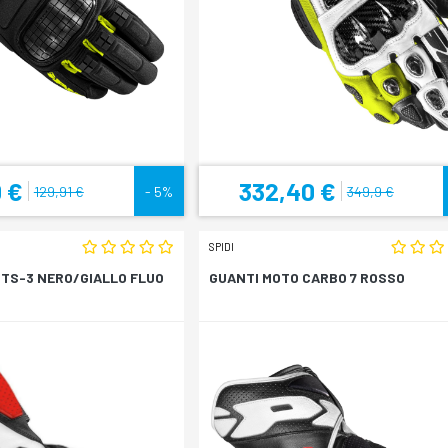
 €
332,40 €
129,91 €
- 5%
349,9 €
SPIDI
STS-3 NERO/GIALLO FLUO
GUANTI MOTO CARBO 7 ROSSO