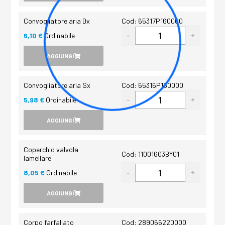
Convogliatore aria Dx
Cod: 65317P160000
6,10 €
Ordinabile
AGGIUNGI
Convogliatore aria Sx
Cod: 65316P160000
5,98 €
Ordinabile
AGGIUNGI
Coperchio valvola
Cod: 11001603BY01
lamellare
8,05 €
Ordinabile
AGGIUNGI
Corpo farfallato
Cod: 289066220000