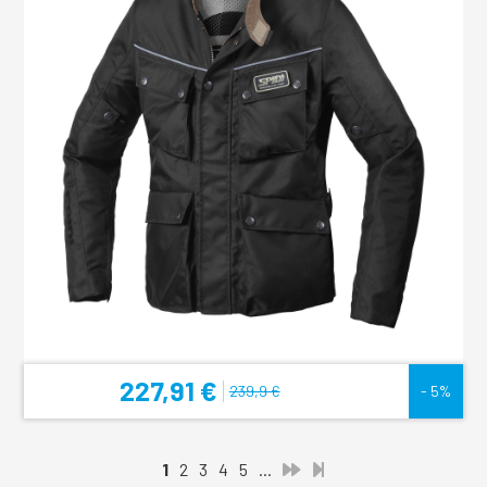
227,91 €
239,9 €
- 5%
1
2
3
4
5
...