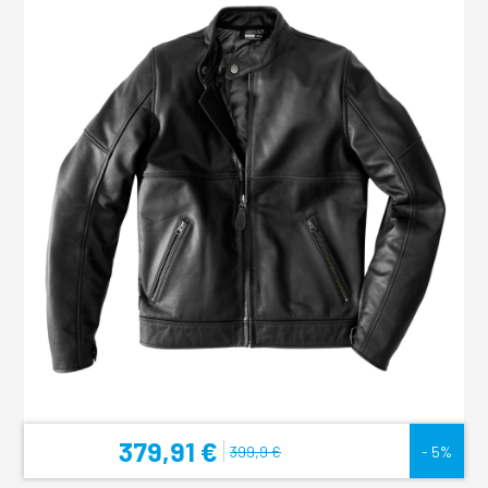
379,91 €
399,9 €
- 5%