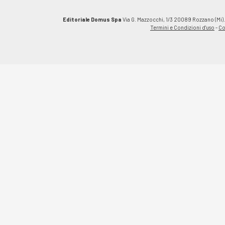
Editoriale Domus Spa
Via G. Mazzocchi, 1/3 20089 Rozzano (Mi).C
Termini e Condizioni d'uso
-
Co