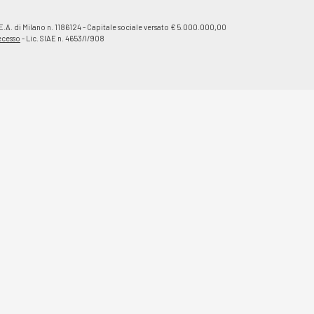
E.A. di Milano n. 1186124 - Capitale sociale versato € 5.000.000,00
recesso
- Lic. SIAE n. 4653/I/908