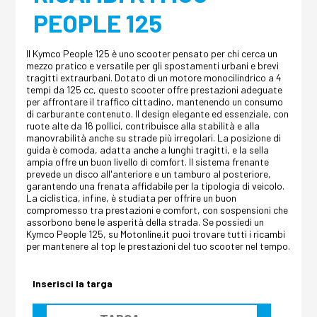
PEOPLE 125
Il Kymco People 125 è uno scooter pensato per chi cerca un
mezzo pratico e versatile per gli spostamenti urbani e brevi
tragitti extraurbani. Dotato di un motore monocilindrico a 4
tempi da 125 cc, questo scooter offre prestazioni adeguate
per affrontare il traffico cittadino, mantenendo un consumo
di carburante contenuto. Il design elegante ed essenziale, con
ruote alte da 16 pollici, contribuisce alla stabilità e alla
manovrabilità anche su strade più irregolari. La posizione di
guida è comoda, adatta anche a lunghi tragitti, e la sella
ampia offre un buon livello di comfort. Il sistema frenante
prevede un disco all'anteriore e un tamburo al posteriore,
garantendo una frenata affidabile per la tipologia di veicolo.
La ciclistica, infine, è studiata per offrire un buon
compromesso tra prestazioni e comfort, con sospensioni che
assorbono bene le asperità della strada. Se possiedi un
Kymco People 125, su Motonline.it puoi trovare tutti i ricambi
per mantenere al top le prestazioni del tuo scooter nel tempo.
Inserisci la targa