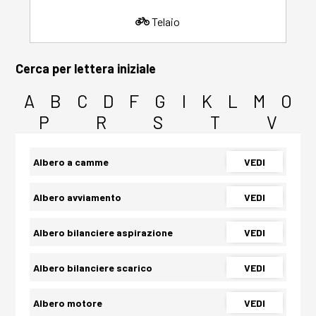
Telaio
Cerca per lettera iniziale
A
B
C
D
F
G
I
K
L
M
O
P
R
S
T
V
Albero a camme
VEDI
Albero avviamento
VEDI
Albero bilanciere aspirazione
VEDI
Albero bilanciere scarico
VEDI
Albero motore
VEDI