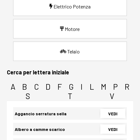
Elettrico Potenza
Motore
Telaio
Cerca per lettera iniziale
A
B
C
D
F
G
I
L
M
P
R
S
T
V
Aggancio serratura sella
VEDI
Albero a camme scarico
VEDI