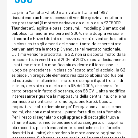
La prima Yamaha FZ 600 è arrivata in Italia nel 1997
riscuotendo un buon successo di vendite grazie all'equilibrio
tra prestazioni (il motore derivava da quello della YZF600R
Thundercat), agilità e bassi consumi. Il modello più amato dal
pubblico italiano arriva però nel 2004, nella doppia versione
standard e Fazer (dotata di mezza carena) diventando subito
un classico tra gli amanti delle nude, tanto da essere stata
per vari anni tra le moto più vendute nel mercato nazionale.
L'ultima versione prodotta, la S2, non si discosta molto dalla
precedente, in vendita dal 2004 al 2007, e resta decisamente
un'ottima moto. La modifica più evidente è il forcellone: in
luogo del precedente, in classico "scatolato" di acciaio, la S2
esibisce un pregevole elemento realizzato abbinando fusioni
ed estrusioni in alluminio. Il motore è sempre il quattro cilindri
in linea, derivato da quello della R6 del 2004, che non si fa
certo pregare in fatto di potenza, con 98 CV. L'altra modifica
interessante riguarda la mappatura della centralina, che le ha
permesso di rientrare nell'omologazione Euro3. Questa
mappatura inoltre riempie un po' l'erogazione ai bassi e medi
regimi, che non è mai stata il punto forte di questa Yamaha.
Per il resto si segnalano degli upgrade di dettaglio (nuova
strumentazione, inedite pedane del passeggero, un cupolino
più raccolto, pinze freno anteriori specifiche e steli forcella
rivestiti in Alumite) che rendono la moto ancora oggi molto
interessante. Su Motonline troverai tutti i ricambi moto per la