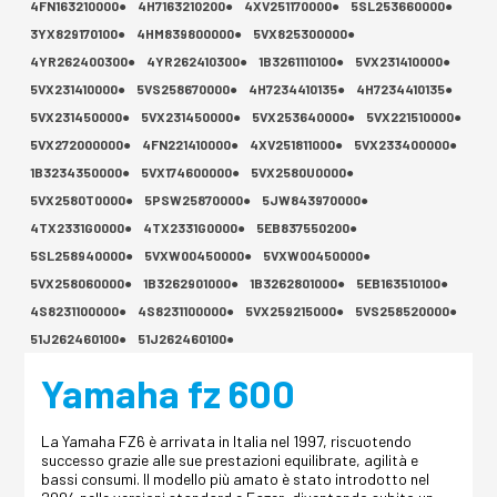
4FN163210000●
4H7163210200●
4XV251170000●
5SL253660000●
3YX829170100●
4HM839800000●
5VX825300000●
4YR262400300●
4YR262410300●
1B3261110100●
5VX231410000●
5VX231410000●
5VS258670000●
4H7234410135●
4H7234410135●
5VX231450000●
5VX231450000●
5VX253640000●
5VX221510000●
5VX272000000●
4FN221410000●
4XV251811000●
5VX233400000●
1B3234350000●
5VX174600000●
5VX2580U0000●
5VX2580T0000●
5PSW25870000●
5JW843970000●
4TX2331G0000●
4TX2331G0000●
5EB837550200●
5SL258940000●
5VXW00450000●
5VXW00450000●
5VX258060000●
1B3262901000●
1B3262801000●
5EB163510100●
4S8231100000●
4S8231100000●
5VX259215000●
5VS258520000●
51J262460100●
51J262460100●
Yamaha fz 600
La Yamaha FZ6 è arrivata in Italia nel 1997, riscuotendo
successo grazie alle sue prestazioni equilibrate, agilità e
bassi consumi. Il modello più amato è stato introdotto nel