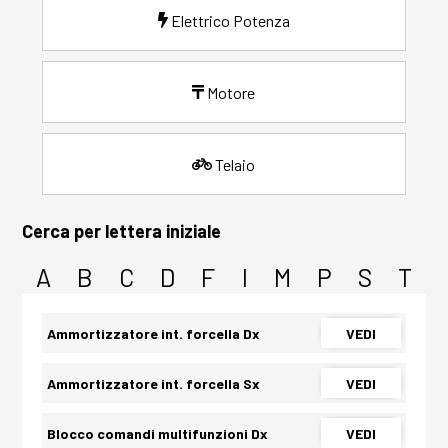
Elettrico Potenza
Motore
Telaio
Cerca per lettera iniziale
A
B
C
D
F
I
M
P
S
T
Ammortizzatore int. forcella Dx
VEDI
Ammortizzatore int. forcella Sx
VEDI
Blocco comandi multifunzioni Dx
VEDI