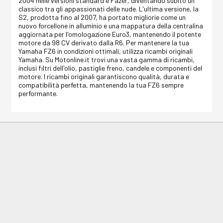
2004 nelle versioni standard e Fazer, diventando subito un
classico tra gli appassionati delle nude. L'ultima versione, la
S2, prodotta fino al 2007, ha portato migliorie come un
nuovo forcellone in alluminio e una mappatura della centralina
aggiornata per l'omologazione Euro3, mantenendo il potente
motore da 98 CV derivato dalla R6. Per mantenere la tua
Yamaha FZ6 in condizioni ottimali, utilizza ricambi originali
Yamaha. Su Motonline.it trovi una vasta gamma di ricambi,
inclusi filtri dell'olio, pastiglie freno, candele e componenti del
motore. I ricambi originali garantiscono qualità, durata e
compatibilità perfetta, mantenendo la tua FZ6 sempre
performante.