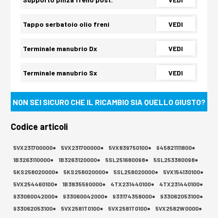
Tappo serbatoio olio freni
VEDI
Terminale manubrio Dx
VEDI
Terminale manubrio Sx
VEDI
NON SEI SICURO CHE IL RICAMBIO SIA QUELLO GIUSTO?
Codice articoli
5VX231700000●
5VX231700000●
5VX839750100●
945821111800●
1B3263110000●
1B3263120000●
5SL251680098●
5SL253380098●
5KS258020000●
5KS258020000●
5SL258020000●
5VX154130100●
5VX254460100●
1B3835590000●
4TX231440100●
4TX231440100●
933060042000●
933060042000●
933174358000●
933062053100●
933062053100●
5VX2581T0100●
5VX2581T0100●
5VX2582W0000●