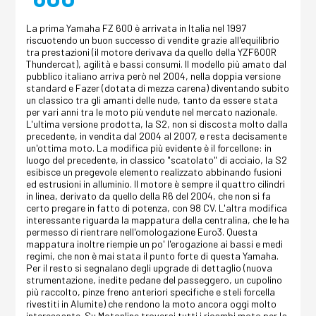
La prima Yamaha FZ 600 è arrivata in Italia nel 1997
riscuotendo un buon successo di vendite grazie all'equilibrio
tra prestazioni (il motore derivava da quello della YZF600R
Thundercat), agilità e bassi consumi. Il modello più amato dal
pubblico italiano arriva però nel 2004, nella doppia versione
standard e Fazer (dotata di mezza carena) diventando subito
un classico tra gli amanti delle nude, tanto da essere stata
per vari anni tra le moto più vendute nel mercato nazionale.
L'ultima versione prodotta, la S2, non si discosta molto dalla
precedente, in vendita dal 2004 al 2007, e resta decisamente
un'ottima moto. La modifica più evidente è il forcellone: in
luogo del precedente, in classico "scatolato" di acciaio, la S2
esibisce un pregevole elemento realizzato abbinando fusioni
ed estrusioni in alluminio. Il motore è sempre il quattro cilindri
in linea, derivato da quello della R6 del 2004, che non si fa
certo pregare in fatto di potenza, con 98 CV. L'altra modifica
interessante riguarda la mappatura della centralina, che le ha
permesso di rientrare nell'omologazione Euro3. Questa
mappatura inoltre riempie un po' l'erogazione ai bassi e medi
regimi, che non è mai stata il punto forte di questa Yamaha.
Per il resto si segnalano degli upgrade di dettaglio (nuova
strumentazione, inedite pedane del passeggero, un cupolino
più raccolto, pinze freno anteriori specifiche e steli forcella
rivestiti in Alumite) che rendono la moto ancora oggi molto
interessante. Su Motonline troverai tutti i ricambi moto per la