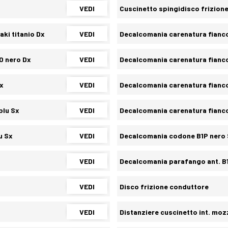
VEDI
Cuscinetto spingidisco frizion
ki titanio Dx
VEDI
Decalcomania carenatura fianco 
0 nero Dx
VEDI
Decalcomania carenatura fianco
Dx
VEDI
Decalcomania carenatura fianco
blu Sx
VEDI
Decalcomania carenatura fianco
u Sx
VEDI
Decalcomania codone B1P nero
VEDI
Decalcomania parafango ant. B1
VEDI
Disco frizione conduttore
VEDI
Distanziere cuscinetto int. moz