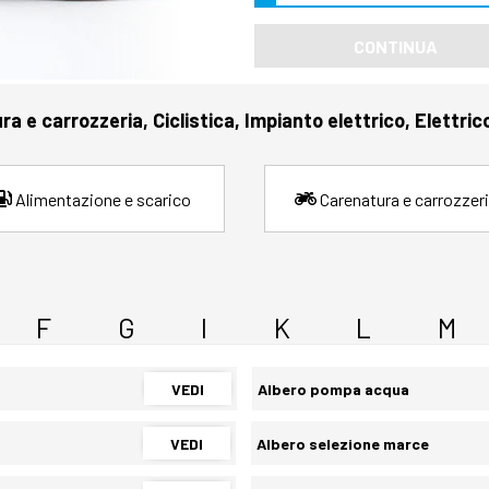
CONTINUA
a e carrozzeria, Ciclistica, Impianto elettrico, Elettric
Alimentazione e scarico
Carenatura e carrozzer
F
G
I
K
L
M
VEDI
Albero pompa acqua
VEDI
Albero selezione marce