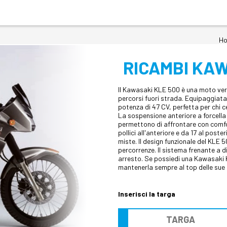
H
RICAMBI KAW
Il Kawasaki KLE 500 è una moto ver
percorsi fuori strada. Equipaggiata 
potenza di 47 CV, perfetta per chi c
La sospensione anteriore a forcell
permettono di affrontare con comfor
pollici all'anteriore e da 17 al pos
miste. Il design funzionale del KLE 
percorrenze. Il sistema frenante a d
arresto. Se possiedi una Kawasaki KL
mantenerla sempre al top delle sue 
Inserisci la targa