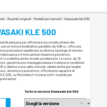
ome
-
Ricambi originali
- Modelli più ricercati -
Kawasaki kle 500
ASAKI KLE 500
satile pensata per affrontare sia strade urbane che
con un motore bicilindrico parallelo da 498 cc, offre una
erca prestazioni equilibrate su diverse tipologie di terreno.
a telescopica e il monoammortizzatore posteriore
t e stabilità anche strade accidentate. Le ruote, da 19
teriore, garantiscono maneggevolezza e trazione in condizioni
500 si abbina a una sella comoda, ideale anche per lunghe
isco, anteriore e posteriore, offre buone capacità di
E 500, su Motonline.it troverai tutti i ricambi per
prestazioni.
Tutte le versioni Kawasaki kle 500