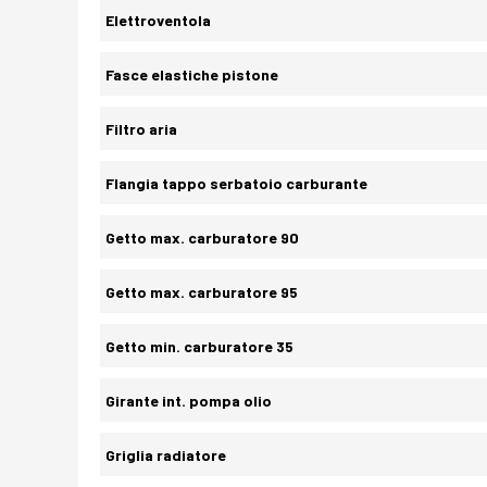
Elettroventola
Fasce elastiche pistone
Filtro aria
Flangia tappo serbatoio carburante
Getto max. carburatore 90
Getto max. carburatore 95
Getto min. carburatore 35
Girante int. pompa olio
Griglia radiatore