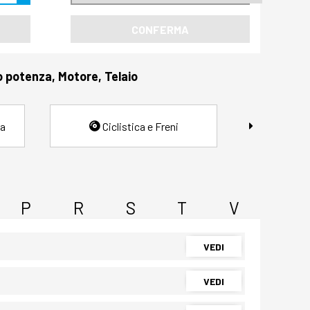
CONFERMA
o potenza, Motore, Telaio
ia
Ciclistica e Freni
P
R
S
T
V
VEDI
VEDI