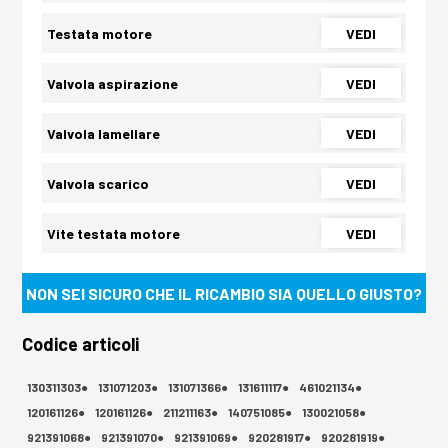
Testata motore
VEDI
Valvola aspirazione
VEDI
Valvola lamellare
VEDI
Valvola scarico
VEDI
Vite testata motore
VEDI
NON SEI SICURO CHE IL RICAMBIO SIA QUELLO GIUSTO?
Codice articoli
130311303●
131071203●
131071366●
131611117●
461021134●
120161126●
120161126●
211211163●
140751085●
130021058●
921391068●
921391070●
921391069●
920281917●
920281919●