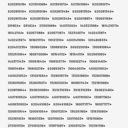
920281918●
921391068●
921391070●
921391069●
920281917●
920281919●
920281918●
920281348●
920281350●
920281349●
920281348●
920281350●
920281349●
920011887●
130951158●
DR8EA●
DR9EA●
211301068●
140311202●
140321386●
161421073●
161421141●
920571188●
920571197●
132341071●
140241387●
140241397●
161601170●
110121310●
490341108●
120460633●
920451235●
13089026●
130881013●
595020018●
130081084●
130251084●
160970008●
161541112●
161541111●
592561060●
140371143●
110091640●
110610273●
110610274●
110091483●
110611489●
110610276●
92065097●
110040031●
490021052●
490021052●
131291564●
132601573●
131291660●
132601388●
132601585●
132601507●
132601203●
160851143●
132161066●
920811864●
390620080●
391931039●
391931038●
390621460●
490781052●
490781052●
490781051●
490781051●
130871162●
490630002●
920491062●
920491062●
160071177●
160071177●
120091054●
120091054●
130011251●
130291160●
131931060●
132361103●
161601138●
120111003●
120111003●
131511080●
270101313●
270101239●
131871087●
210031123●
132391118●