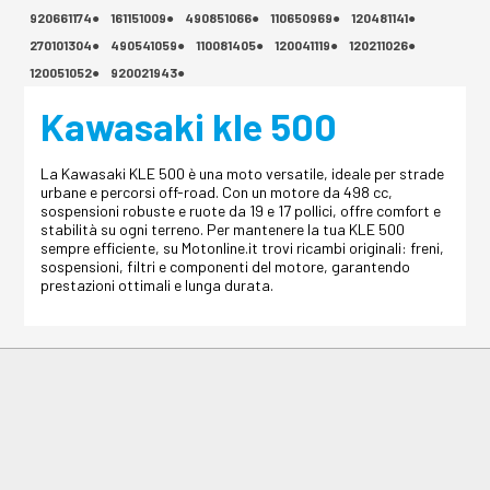
920661174●
161151009●
490851066●
110650969●
120481141●
270101304●
490541059●
110081405●
120041119●
120211026●
120051052●
920021943●
Kawasaki kle 500
La Kawasaki KLE 500 è una moto versatile, ideale per strade
urbane e percorsi off-road. Con un motore da 498 cc,
sospensioni robuste e ruote da 19 e 17 pollici, offre comfort e
stabilità su ogni terreno. Per mantenere la tua KLE 500
sempre efficiente, su Motonline.it trovi ricambi originali: freni,
sospensioni, filtri e componenti del motore, garantendo
prestazioni ottimali e lunga durata.