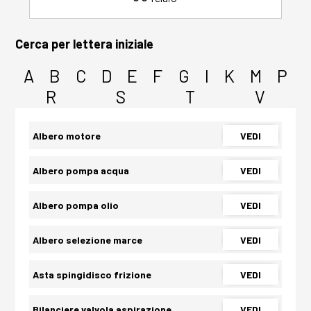
Cerca per lettera iniziale
A
B
C
D
E
F
G
I
K
M
P
R
S
T
V
Albero motore
VEDI
Albero pompa acqua
VEDI
Albero pompa olio
VEDI
Albero selezione marce
VEDI
Asta spingidisco frizione
VEDI
Bilanciere valvola aspirazione
VEDI