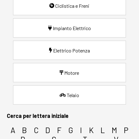
Ciclistica e Freni
Impianto Elettrico
Elettrico Potenza
Motore
Telaio
Cerca per lettera iniziale
A
B
C
D
F
G
I
K
L
M
P