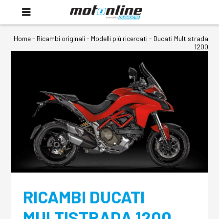
Home
-
Ricambi originali
- Modelli più ricercati -
Ducati Multistrada
1200
RICAMBI DUCATI
MULTISTRADA 1200