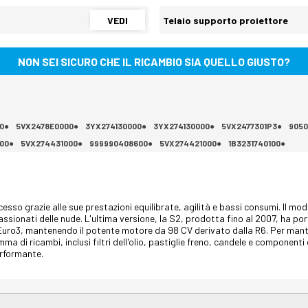
VEDI
Telaio supporto proiettore
NON SEI SICURO CHE IL RICAMBIO SIA QUELLO GIUSTO?
00●
5VX2478E0000●
3YX274130000●
3YX274130000●
5VX2477301P3●
9050
00●
5VX274431000●
999990408600●
5VX274421000●
1B3231740100●
esso grazie alle sue prestazioni equilibrate, agilità e bassi consumi. Il mo
ssionati delle nude. L'ultima versione, la S2, prodotta fino al 2007, ha por
uro3, mantenendo il potente motore da 98 CV derivato dalla R6. Per manten
a di ricambi, inclusi filtri dell'olio, pastiglie freno, candele e componenti
rformante.