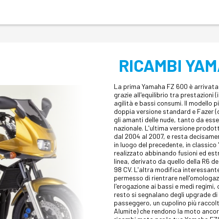
RICAMBI YAM
La prima Yamaha FZ 600 è arrivata i
grazie all'equilibrio tra prestazion
agilità e bassi consumi. Il modello p
doppia versione standard e Fazer (
gli amanti delle nude, tanto da esse
nazionale. L'ultima versione prodott
dal 2004 al 2007, e resta decisamen
in luogo del precedente, in classico
realizzato abbinando fusioni ed estrus
linea, derivato da quello della R6 d
98 CV. L'altra modifica interessant
permesso di rientrare nell'omologaz
l'erogazione ai bassi e medi regimi,
resto si segnalano degli upgrade di
passeggero, un cupolino più raccolto,
Alumite) che rendono la moto ancora