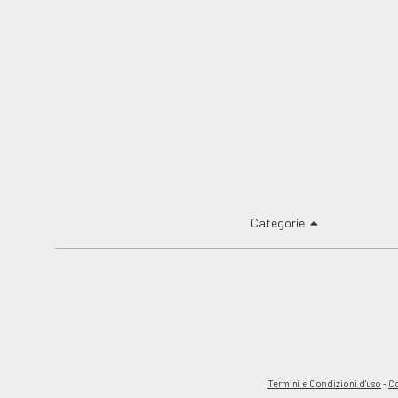
Categorie
Termini e Condizioni d'uso
-
Co