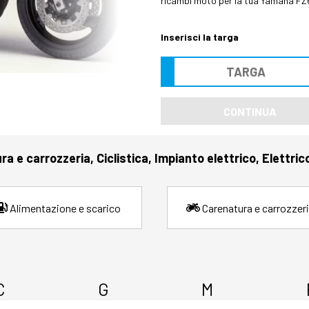
ricambi moto per la tua Yamaha FZ6,
Inserisci la targa
CONTINUA
a e carrozzeria, Ciclistica, Impianto elettrico, Elettric
Alimentazione e scarico
Carenatura e carrozzer
C
G
M