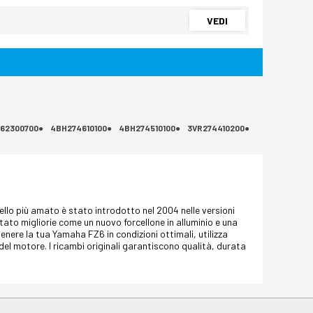
VEDI
62300700●
4BH274610100●
4BH274510100●
3VR274410200●
dello più amato è stato introdotto nel 2004 nelle versioni
tato migliorie come un nuovo forcellone in alluminio e una
ere la tua Yamaha FZ6 in condizioni ottimali, utilizza
 del motore. I ricambi originali garantiscono qualità, durata