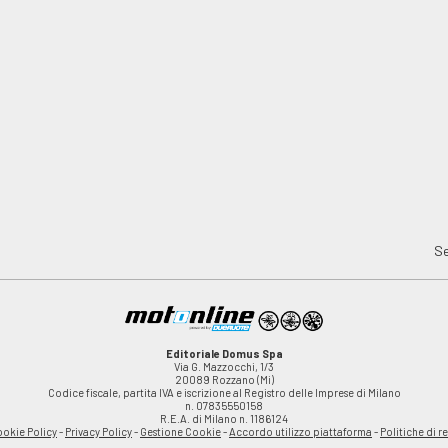
Se
Editoriale Domus Spa
Via G. Mazzocchi, 1/3
20089 Rozzano (Mi)
Codice fiscale, partita IVA e iscrizione al Registro delle Imprese di Milano
n. 07835550158
R.E.A. di Milano n. 1186124
okie Policy
-
Privacy Policy
-
Gestione Cookie
-
Accordo utilizzo piattaforma
-
Politiche di r