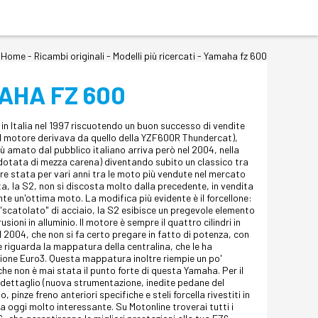
Home
-
Ricambi originali
- Modelli più ricercati -
Yamaha fz 600
AHA FZ 600
n Italia nel 1997 riscuotendo un buon successo di vendite
i (il motore derivava da quello della YZF600R Thundercat),
iù amato dal pubblico italiano arriva però nel 2004, nella
dotata di mezza carena) diventando subito un classico tra
re stata per vari anni tra le moto più vendute nel mercato
a, la S2, non si discosta molto dalla precedente, in vendita
te un'ottima moto. La modifica più evidente è il forcellone:
 "scatolato" di acciaio, la S2 esibisce un pregevole elemento
ioni in alluminio. Il motore è sempre il quattro cilindri in
el 2004, che non si fa certo pregare in fatto di potenza, con
e riguarda la mappatura della centralina, che le ha
ione Euro3. Questa mappatura inoltre riempie un po'
 che non è mai stata il punto forte di questa Yamaha. Per il
 dettaglio (nuova strumentazione, inedite pedane del
 pinze freno anteriori specifiche e steli forcella rivestiti in
 oggi molto interessante. Su Motonline troverai tutti i