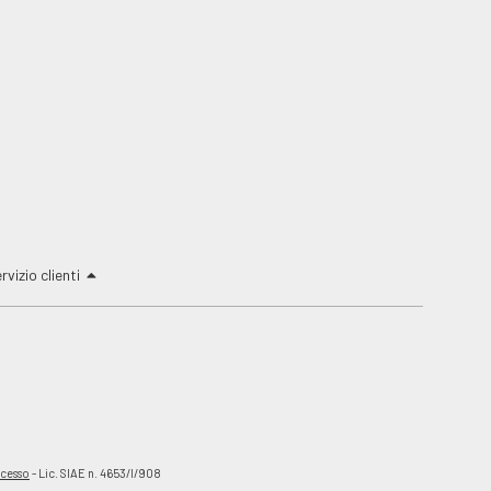
rvizio clienti
ecesso
- Lic. SIAE n. 4653/I/908