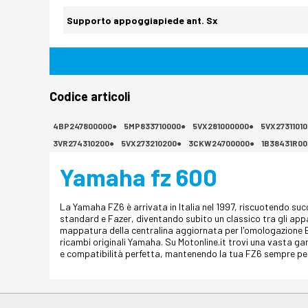
Supporto appoggiapiede ant. Sx
Codice articoli
4BP247800000●
5MP833710000●
5VX281000000●
5VX2731101
3VR274310200●
5VX273210200●
3CKW24700000●
1B38431R00
Yamaha fz 600
La Yamaha FZ6 è arrivata in Italia nel 1997, riscuotendo succ
standard e Fazer, diventando subito un classico tra gli appa
mappatura della centralina aggiornata per l'omologazione E
ricambi originali Yamaha. Su Motonline.it trovi una vasta gamm
e compatibilità perfetta, mantenendo la tua FZ6 sempre pe