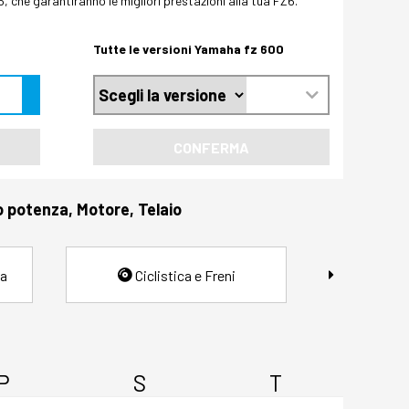
 che garantiranno le migliori prestazioni alla tua FZ6.
Tutte le versioni Yamaha fz 600
CONFERMA
o potenza, Motore, Telaio
ia
Ciclistica e Freni
P
S
T