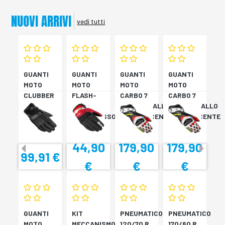
NUOVI ARRIVI
vedi tutti
GUANTI
GUANTI
GUANTI
GUANTI
MOTO
MOTO
MOTO
MOTO
CLUBBER
FLASH-
CARBO 7
CARBO 7
GLOVE
KP
ROSSO/GIALLO
ROSSO/GIALLO
NERO
NERO/ROSSO
FLUORESCENTE
FLUORESCENTE
44,90
179,90
179,90
99,91 €
€
€
€
GUANTI
KIT
PNEUMATICO
PNEUMATICO
MOTO
MECCANISMO
120/70 R
170/60 R