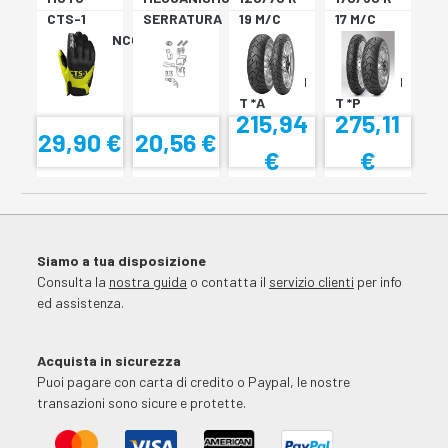
CTS-1
SERRATURA
19 M/C
17 M/C
NERO/BIANCO
SH33
60V TL
72V
SH34
???
TL????
SCORPION
SCORPION
T *A
T *P
215,94
275,11
29,90 €
20,56 €
€
€
Siamo a tua disposizione
Consulta la
nostra guida
o contatta il
servizio clienti
per info
ed assistenza.
Acquista in sicurezza
Puoi pagare con carta di credito o Paypal, le nostre
transazioni sono sicure e protette.