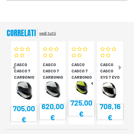
CORRELATI
vedi tutti
CASCO
CASCO
CASCO
CASCO
CASCO 7
CASCO 7
CASCO 7
CASCO
CARBONIO
CARBONIO
CARBONIO
SYS 7 EVO
PRIME PK
LIGHT BI
SPECTRUM
CARBON
10
PK 10
PK 10
EC PK 10
725,00
708,16
620,00
705,00
€
€
€
€