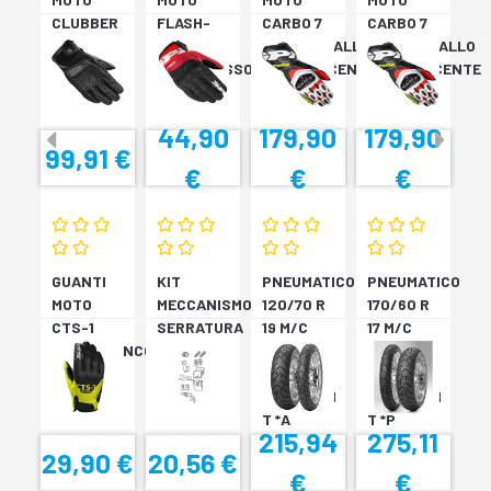
CLUBBER
FLASH-
CARBO 7
CARBO 7
GLOVE
KP
ROSSO/GIALLO
ROSSO/GIALLO
NERO
NERO/ROSSO
FLUORESCENTE
FLUORESCENTE
44,90
179,90
179,90
99,91 €
€
€
€
GUANTI
KIT
PNEUMATICO
PNEUMATICO
MOTO
MECCANISMO
120/70 R
170/60 R
CTS-1
SERRATURA
19 M/C
17 M/C
NERO/BIANCO
SH33
60V TL
72V
SH34
???
TL????
SCORPION
SCORPION
T *A
T *P
215,94
275,11
29,90 €
20,56 €
€
€