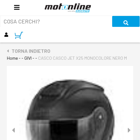
TORNA INDIETRO
Home
- - GIVI - -
CASCO CASCO JET X25 MONOCOLORE NERO M