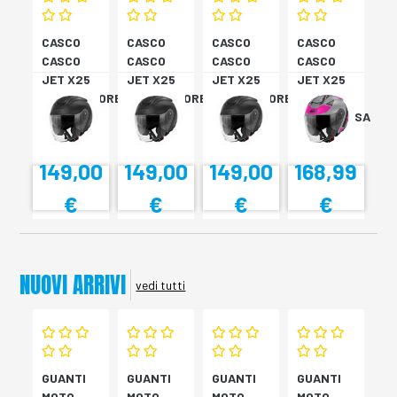
CASCO
CASCO
CASCO
CASCO
CASCO
CASCO
CASCO
CASCO
JET X25
JET X25
JET X25
JET X25
MONOCOLORE
MONOCOLORE
MONOCOLORE
TARGET
NERO XS
NERO XS
NERO XS
TITAN/ROSA
XS
149,00
149,00
149,00
168,99
€
€
€
€
NUOVI ARRIVI
vedi tutti
GUANTI
GUANTI
GUANTI
GUANTI
MOTO
MOTO
MOTO
MOTO