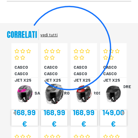
CORRELATI
vedi tutti
CASCO
CASCO
CASCO
CASCO
CASCO
CASCO
CASCO
CASCO
JET X25
JET X25
JET X25
JET X25
TARGET
TARGET
TARGET
MONOCOLORE
TITAN/ROSA
TITAN/NERO
NER/BIA/ROSS
NERO XS
XS
S
M
168,99
168,99
168,99
149,00
€
€
€
€