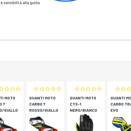
e sensibilità alla guida
TI MOTO
GUANTI MOTO
GUANTI MOTO
GUANTI M
O 7
CARBO 7
CTS-1
CARBO TR
O/GIALLO
ROSSO/GIALLO
NERO/BIANCO
EVO
RESCENTE
FLUORESCENTE
BLU/GIAL