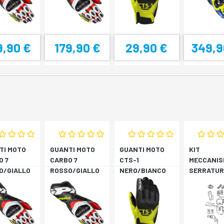
9,90 €
179,90 €
29,90 €
349,9
TI MOTO
GUANTI MOTO
GUANTI MOTO
KIT
O 7
CARBO 7
CTS-1
MECCANIS
O/GIALLO
ROSSO/GIALLO
NERO/BIANCO
SERRATUR
RESCENTE
FLUORESCENTE
SH33 SH3