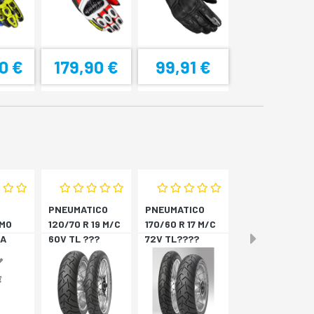
0 €
179,90 €
99,91 €
PNEUMATICO
PNEUMATICO
MO
120/70 R 19 M/C
170/60 R 17 M/C
A
60V TL ???
72V TL????
4
SCORPION T *A
SCORPION T *P