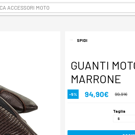
SPIDI
GUANTI MOT
MARRONE
94,90€
-5%
99,91€
Taglia