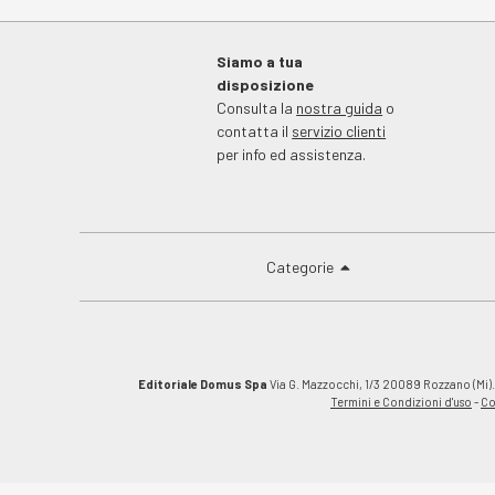
Siamo a tua
disposizione
Consulta la
nostra guida
o
contatta il
servizio clienti
per info ed assistenza.
Categorie
Editoriale Domus Spa
Via G. Mazzocchi, 1/3 20089 Rozzano (Mi).C
Termini e Condizioni d'uso
-
Co