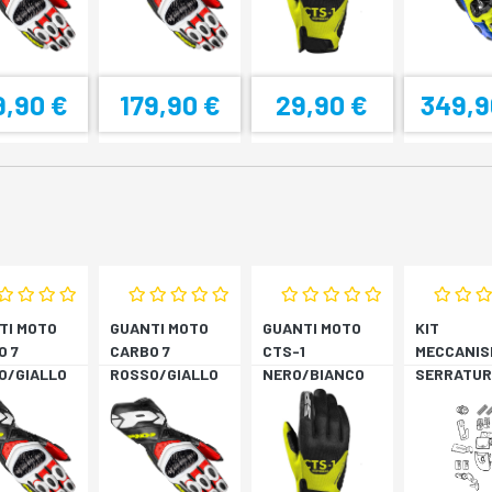
9,90 €
179,90 €
29,90 €
349,9
TI MOTO
GUANTI MOTO
GUANTI MOTO
KIT
O 7
CARBO 7
CTS-1
MECCANIS
O/GIALLO
ROSSO/GIALLO
NERO/BIANCO
SERRATUR
RESCENTE
FLUORESCENTE
SH33 SH3