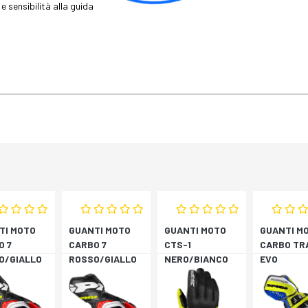
e sensibilità alla guida
TI MOTO
GUANTI MOTO
GUANTI MOTO
GUANTI M
O 7
CARBO 7
CTS-1
CARBO TR
O/GIALLO
ROSSO/GIALLO
NERO/BIANCO
EVO
RESCENTE
FLUORESCENTE
BLU/GIAL