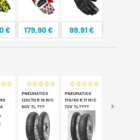
0 €
179,90 €
99,91 €
PNEUMATICO
PNEUMATICO
MO
120/70 R 19 M/C
170/60 R 17 M/C
A
60V TL ???
72V TL????
4
SCORPION T *A
SCORPION T *P