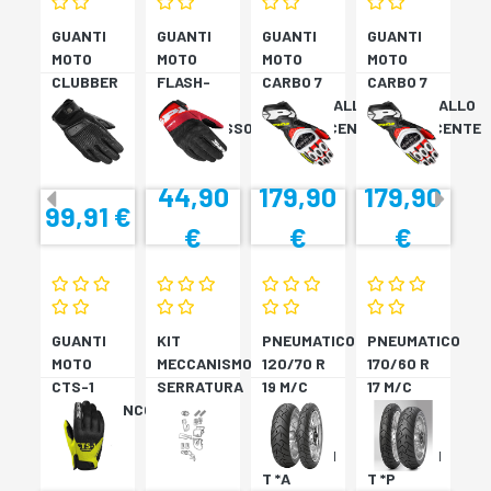
GUANTI
GUANTI
GUANTI
GUANTI
MOTO
MOTO
MOTO
MOTO
CLUBBER
FLASH-
CARBO 7
CARBO 7
GLOVE
KP
ROSSO/GIALLO
ROSSO/GIALLO
NERO
NERO/ROSSO
FLUORESCENTE
FLUORESCENTE
44,90
179,90
179,90
99,91 €
€
€
€
GUANTI
KIT
PNEUMATICO
PNEUMATICO
MOTO
MECCANISMO
120/70 R
170/60 R
CTS-1
SERRATURA
19 M/C
17 M/C
NERO/BIANCO
SH33
60V TL
72V
SH34
???
TL????
SCORPION
SCORPION
T *A
T *P