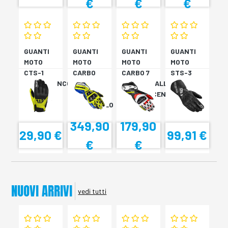
€
€
€
GUANTI
GUANTI
GUANTI
GUANTI
MOTO
MOTO
MOTO
MOTO
CTS-1
CARBO
CARBO 7
STS-3
NERO/BIANCO
TRACK
ROSSO/GIALLO
NERO
EVO
FLUORESCENTE
BLU/GIALLO
349,90
179,90
29,90 €
99,91 €
€
€
NUOVI ARRIVI
vedi tutti