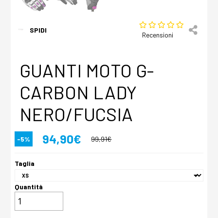
SPIDI
Recensioni
GUANTI MOTO G-
CARBON LADY
NERO/FUCSIA
94,90€
-5%
99,91€
Taglia
Quantità