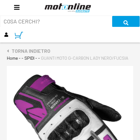
TORNA INDIETRO
Home
- - SPIDI - -
GUANTI MOTO G-CARBON LADY NERO/FUCSIA