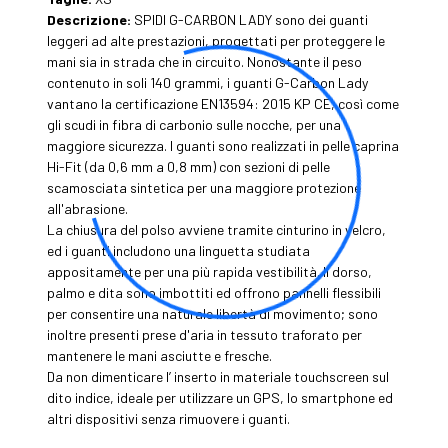
Descrizione:
SPIDI G-CARBON LADY sono dei guanti
leggeri ad alte prestazioni, progettati per proteggere le
mani sia in strada che in circuito. Nonostante il peso
contenuto in soli 140 grammi, i guanti G-Carbon Lady
vantano la certificazione EN13594: 2015 KP CE, così come
gli scudi in fibra di carbonio sulle nocche, per una
maggiore sicurezza. I guanti sono realizzati in pelle caprina
Hi-Fit (da 0,6 mm a 0,8 mm) con sezioni di pelle
scamosciata sintetica per una maggiore protezione
all'abrasione.
La chiusura del polso avviene tramite cinturino in velcro,
ed i guanti includono una linguetta studiata
appositamente per una più rapida vestibilità. Il dorso,
palmo e dita sono imbottiti ed offrono pannelli flessibili
per consentire una naturale libertà di movimento; sono
inoltre presenti prese d'aria in tessuto traforato per
mantenere le mani asciutte e fresche.
Da non dimenticare l’ inserto in materiale touchscreen sul
dito indice, ideale per utilizzare un GPS, lo smartphone ed
altri dispositivi senza rimuovere i guanti.