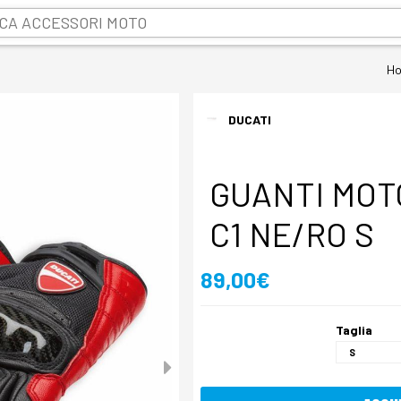
H
DUCATI
GUANTI MOT
C1 NE/RO S
89,00€
Taglia