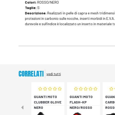
Colori:
ROSSO/NERO
Taglie:
S
Descrizione:
Realizzati in pelle di capra e mesh tridimen
protezioni in carbonio sulle nocche, inserti morbidi in E.V.A
durevole e sull’indice è localizzato un inserto in materia
CORRELATI
vedi tutti
GUANTI MOTO
GUANTI MOTO
GUAN
CLUBBER GLOVE
FLASH-KP
CARB
NERO
NERO/ROSSO
ROSS
FLUO