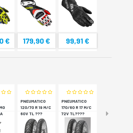
0 €
179,90 €
99,91 €
PNEUMATICO
PNEUMATICO
MO
120/70 R 19 M/C
170/60 R 17 M/C
A
60V TL ???
72V TL????
4
SCORPION T *A
SCORPION T *P