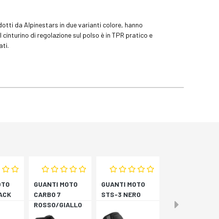
dotti da Alpinestars in due varianti colore, hanno
l cinturino di regolazione sul polso è in TPR pratico e
ati.
OTO
GUANTI MOTO
GUANTI MOTO
ACK
CARBO 7
STS-3 NERO
ROSSO/GIALLO
LO
FLUORESCENTE