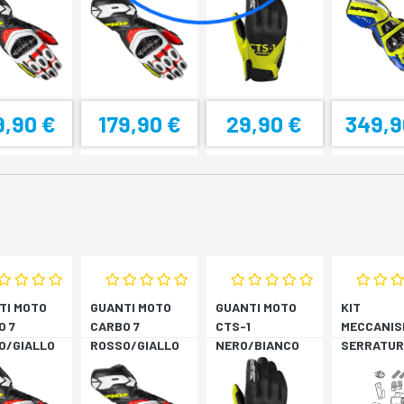
9,90 €
179,90 €
29,90 €
349,9
TI MOTO
GUANTI MOTO
GUANTI MOTO
KIT
O 7
CARBO 7
CTS-1
MECCANIS
O/GIALLO
ROSSO/GIALLO
NERO/BIANCO
SERRATUR
RESCENTE
FLUORESCENTE
SH33 SH3