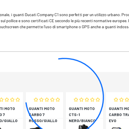
sionale, i guanti Ducati Company C1 sono perfetti per un utilizzo urbano. Pro
. sul pollice e sono certificati CE secondo le più recenti normative europee. I
le touchscreen che permette l’uso di smartphone o GPS anche a guanti indoss
TI MOTO
GUANTI MOTO
GUANTI MOTO
GUANTI M
O 7
CARBO 7
CTS-1
CARBO TR
O/GIALLO
ROSSO/GIALLO
NERO/BIANCO
EVO
RESCENTE
FLUORESCENTE
BLU/GIAL