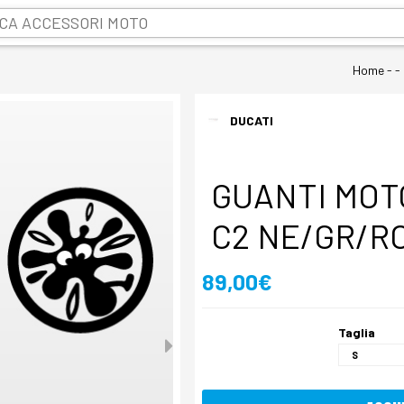
Home
- -
DUCATI
GUANTI MOT
C2 NE/GR/R
89,00€
Taglia