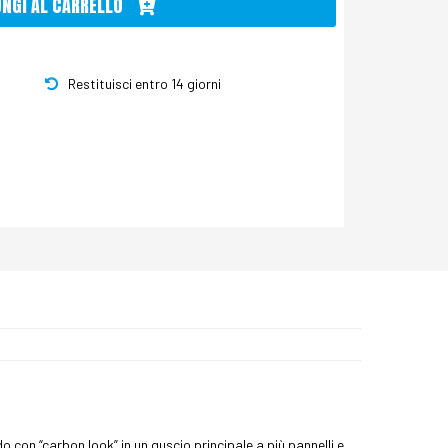
UNGI AL CARRELLO
Restituisci entro 14 giorni
con “carbon look” in un guscio principale a più pannelli e