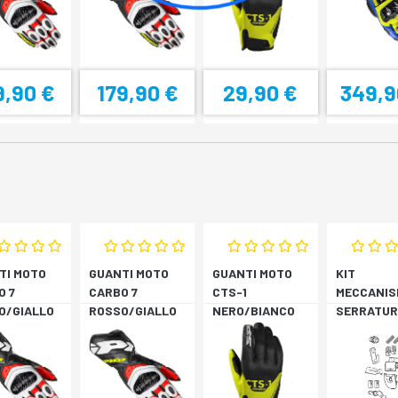
9,90 €
179,90 €
29,90 €
349,9
TI MOTO
GUANTI MOTO
GUANTI MOTO
KIT
O 7
CARBO 7
CTS-1
MECCANIS
O/GIALLO
ROSSO/GIALLO
NERO/BIANCO
SERRATUR
RESCENTE
FLUORESCENTE
SH33 SH3