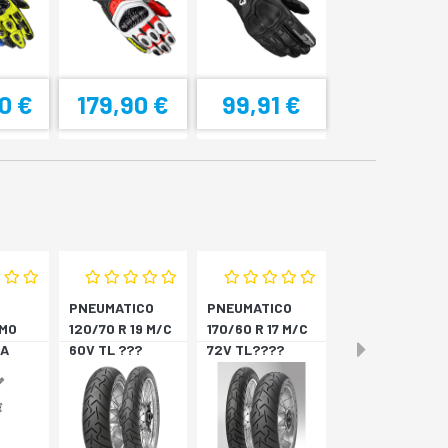
0 €
179,90 €
99,91 €
PNEUMATICO
PNEUMATICO
MO
120/70 R 19 M/C
170/60 R 17 M/C
A
60V TL ???
72V TL????
4
SCORPION T *A
SCORPION T *P