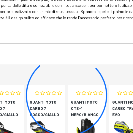
a punta delle dita è compatibile con il touchscreen, per permettere l’utili
superiore realizzata con un mix di rete, tessuto Spandex e pelle. Il palmo in 
za è il design pulito ed efficace che lo rende l’accessorio perfetto per ricerc
TI MOTO
GUANTI MOTO
GUANTI MOTO
GUANTI M
O 7
CARBO 7
CTS-1
CARBO TR
O/GIALLO
ROSSO/GIALLO
NERO/BIANCO
EVO
RESCENTE
FLUORESCENTE
BLU/GIAL