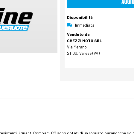
AGGI
Disponibilità
Immediata
Venduto da
GHEZZI MOTO SRL
Via Merano
21100, Varese (VA)
resistenti, i guanti Company C2 sono dotati di un robusto paranocche rigido 