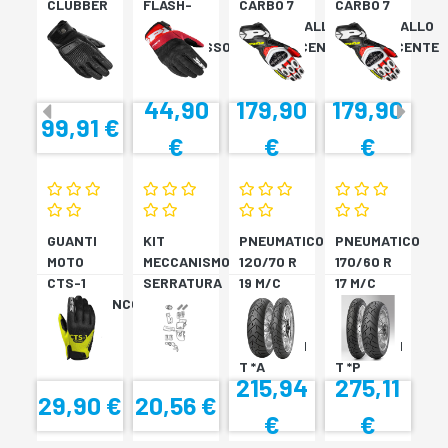
CLUBBER
FLASH-
CARBO 7
CARBO 7
GLOVE
KP
ROSSO/GIALLO
ROSSO/GIALLO
NERO
NERO/ROSSO
FLUORESCENTE
FLUORESCENTE
44,90
179,90
179,90
99,91 €
€
€
€
GUANTI
KIT
PNEUMATICO
PNEUMATICO
MOTO
MECCANISMO
120/70 R
170/60 R
CTS-1
SERRATURA
19 M/C
17 M/C
NERO/BIANCO
SH33
60V TL
72V
SH34
???
TL????
SCORPION
SCORPION
T *A
T *P
215,94
275,11
29,90 €
20,56 €
€
€