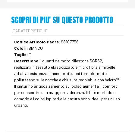
SCOPRI DI PIU' SU QUESTO PRODOTTO
CARATTERISTICHE
Codice Articolo Padre:
98107756
Colori:
BIANCO
Taglie:
M
Descrizione:
I guanti da moto Milestone SCR62,
realizzati in tessuto elasticizzato e microfibra similpelle
ad alta resistenza, hanno protezioni termoformate in
poliuretano sulle nocche e chiusura regolabile con Velcro™.
Il cinturino antiscalzamento sul polso aumenta il comfort
per consentire una maggiore aderenza. Il fit è morbido e
comodo e i colori ispirati alla natura sono ideali per un uso
urbano.