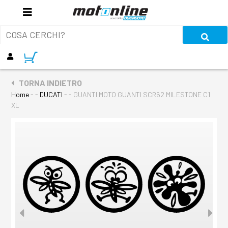
TORNA INDIETRO
Home
- - DUCATI - -
GUANTI MOTO GUANTI SCR62 MILESTONE C1
XL