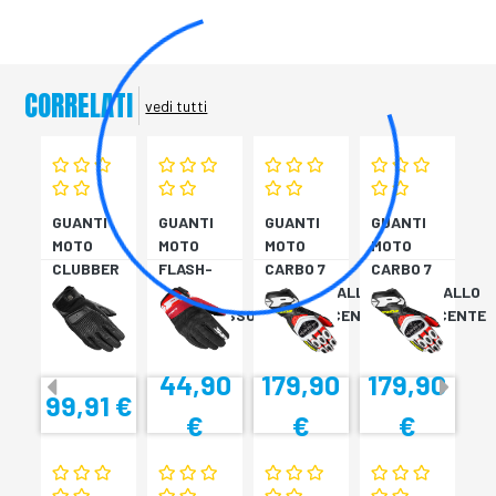
CORRELATI
vedi tutti
GUANTI
GUANTI
GUANTI
GUANTI
MOTO
MOTO
MOTO
MOTO
CLUBBER
FLASH-
CARBO 7
CARBO 7
GLOVE
KP
ROSSO/GIALLO
ROSSO/GIALLO
NERO
NERO/ROSSO
FLUORESCENTE
FLUORESCENTE
44,90
179,90
179,90
99,91 €
€
€
€