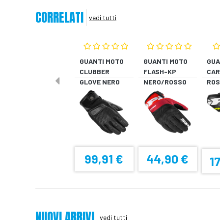
CORRELATI
vedi tutti
GUANTI MOTO
GUANTI MOTO
GUA
CLUBBER
FLASH-KP
CAR
GLOVE NERO
NERO/ROSSO
ROS
FLU
99,91 €
44,90 €
1
NUOVI ARRIVI
vedi tutti