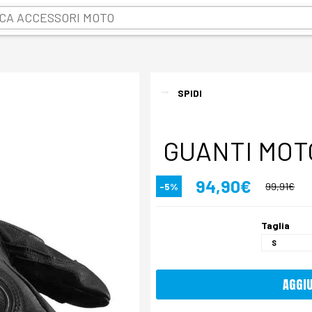
SPIDI
GUANTI MOT
94,90€
-5%
99,91€
Taglia
AGGI