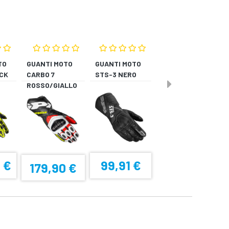
TO
GUANTI MOTO
GUANTI MOTO
CK
CARBO 7
STS-3 NERO
ROSSO/GIALLO
O
FLUORESCENTE
 €
99,91 €
179,90 €