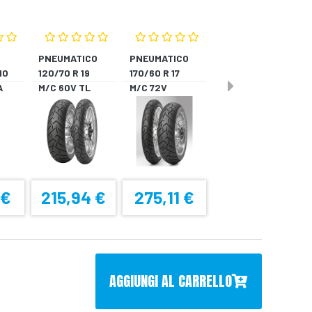
PNEUMATICO
PNEUMATICO
MO
120/70 R 19
170/60 R 17
A
M/C 60V TL
M/C 72V
??? SCORPION
TL????
T *A
SCORPION T *P
 €
215,94 €
275,11 €
AGGIUNGI AL CARRELLO