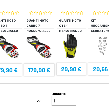
NTI MOTO
GUANTI MOTO
GUANTI MOTO
KIT
BO 7
CARBO 7
CTS-1
MECCANIS
SO/GIALLO
ROSSO/GIALLO
NERO/BIANCO
SERRATUR
UORESCENTE
FLUORESCENTE
SH33 SH34
29,90 €
20,56
79,90 €
179,90 €
Quantità