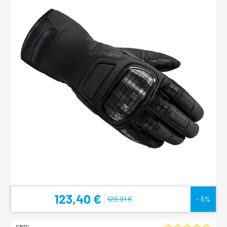
123,40 €
129,91 €
- 5%
SPIDI