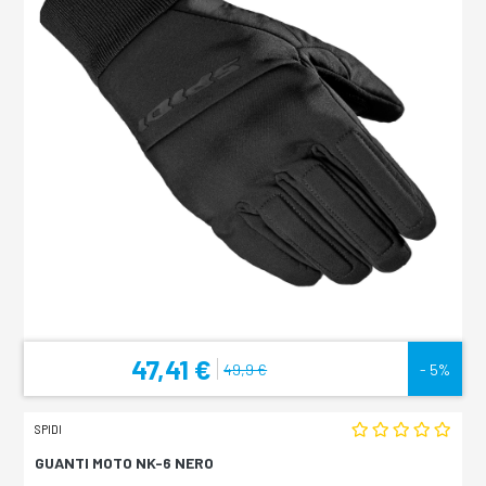
47,41 €
49,9 €
- 5%
SPIDI
GUANTI MOTO NK-6 NERO