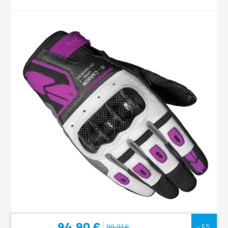
94,90 €
99,91 €
- 5%