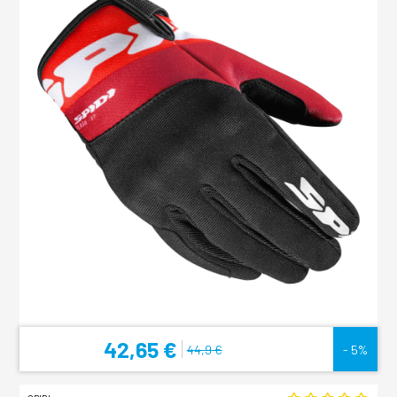
42,65 €
44,9 €
- 5%