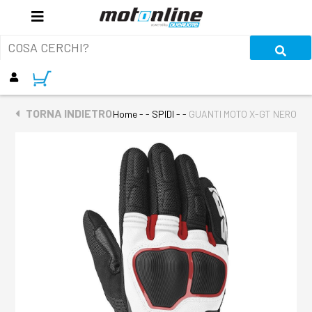
TORNA INDIETRO
Home
- - SPIDI - -
GUANTI MOTO X-GT NERO