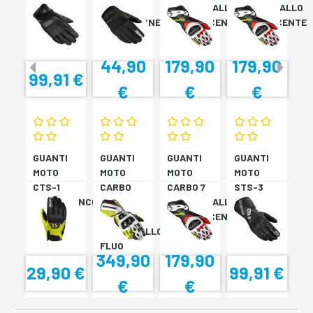
GLOVE
KP
ROSSO/GIALLO
ROSSO/GIALLO
NERO
VERDONE/NERO
FLUORESCENTE
FLUORESCENTE
44,90
179,90
179,90
99,91 €
€
€
€
GUANTI
GUANTI
GUANTI
GUANTI
MOTO
MOTO
MOTO
MOTO
CTS-1
CARBO
CARBO 7
STS-3
NERO/BIANCO
TRACK
ROSSO/GIALLO
NERO
EVO
FLUORESCENTE
NERO/GIALLO
FLUO
349,90
179,90
29,90 €
99,91 €
€
€