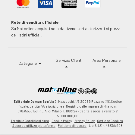
Rete di vendita ufficiale
Su Motonline acquisti solo da rivenditori autorizzati ai prezzi
dei listini ufficiali.
Servizio Clienti
Area Personale
Categorie
Editoriale Domus Spa
Via G. Mazzocchi, 1/3 20089 Rozzano (Mi).Codice
fiscale, partita IVA e iscrizione al Registro delle Imprese di Milano n.
07835550158.R.E.A. di Milano n. 1186124 - Capitale sociale versato €
5.000.000,00
Termini e Condizioni d'uso
-
Cookie Policy
-
Privacy Policy
-
Gestione Cookies
-
Accordo utilizzo piattaforma
-
Politiche di recesso
- Lic. SIAE n. 4653/I/908