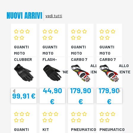
NUOVI ARRIVI
vedi tutti
GUANTI
GUANTI
GUANTI
GUANTI
MOTO
MOTO
MOTO
MOTO
CLUBBER
FLASH-
CARBO 7
CARBO 7
GLOVE
KP
ROSSO/GIALLO
ROSSO/GIALLO
NERO
VERDONE/NERO
FLUORESCENTE
FLUORESCENTE
44,90
179,90
179,90
99,91 €
€
€
€
GUANTI
KIT
PNEUMATICO
PNEUMATICO