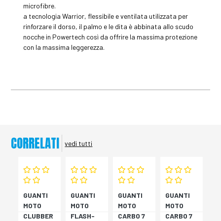
microfibre.
a tecnologia Warrior, flessibile e ventilata utilizzata per
rinforzare il dorso, il palmo e le dita è abbinata allo scudo
nocche in Powertech così da offrire la massima protezione
con la massima leggerezza.
CORRELATI
vedi tutti
GUANTI
GUANTI
GUANTI
GUANTI
MOTO
MOTO
MOTO
MOTO
CLUBBER
FLASH-
CARBO 7
CARBO 7