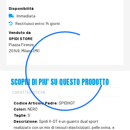
Disponibilità
Immediata
Restituisci entro 14 giorni
Venduto da
SPIDI STORE
Piazza Firenze
20149, Milano (MI)
SCOPRI DI PIU' SU QUESTO PRODOTTO
CARATTERISTICHE
Codice Articolo Padre:
SPIDIXGT
Colori:
NERO
Taglie:
S
Descrizione:
Spidi X-GT è un guanto dual sport
realizzato con un mix di tessuti elasticizzati, pelle ovina, e