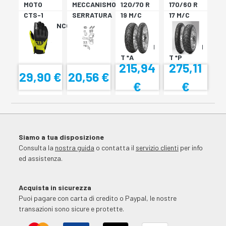
MOTO
MECCANISMO
120/70 R
170/60 R
CTS-1
SERRATURA
19 M/C
17 M/C
NERO/BIANCO
SH33
60V TL
72V
SH34
???
TL????
SCORPION
SCORPION
T *A
T *P
215,94
275,11
29,90 €
20,56 €
€
€
Siamo a tua disposizione
Consulta la
nostra guida
o contatta il
servizio clienti
per info
ed assistenza.
Acquista in sicurezza
Puoi pagare con carta di credito o Paypal, le nostre
transazioni sono sicure e protette.