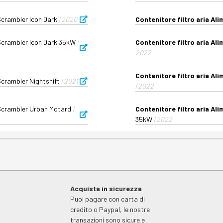
Scrambler Icon Dark
| 2020
Contenitore filtro aria Al
Scrambler Icon Dark 35kW
|
Contenitore filtro aria Al
2022
Contenitore filtro aria Al
Scrambler Nightshift
| 2021
| 2022
Scrambler Urban Motard
|
Contenitore filtro aria Al
35kW
| 2022
Acquista in sicurezza
Puoi pagare con carta di
credito o Paypal, le nostre
transazioni sono sicure e