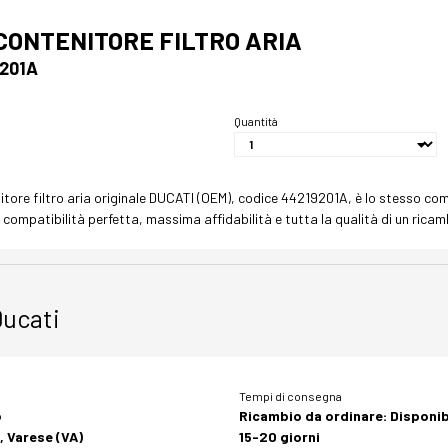
CONTENITORE FILTRO ARIA
201A
Quantità
nitore filtro aria originale DUCATI (OEM), codice 44219201A, è lo stesso 
compatibilità perfetta, massima affidabilità e tutta la qualità di un ricamb
Ducati
Tempi di consegna
o
Ricambio da ordinare: Disponibi
, Varese (VA)
15-20 giorni