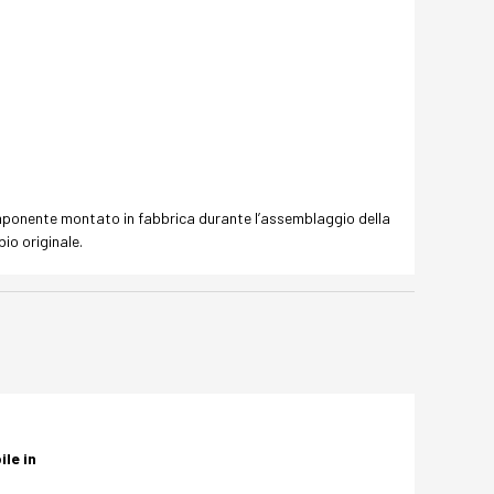
componente montato in fabbrica durante l’assemblaggio della
io originale.
le in