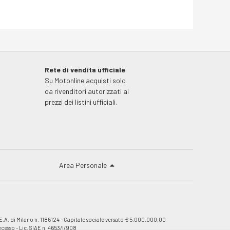
Rete di vendita ufficiale
Su Motonline acquisti solo
da rivenditori autorizzati ai
prezzi dei listini ufficiali.
Area Personale
E.A. di Milano n. 1186124 - Capitale sociale versato € 5.000.000,00
recesso
- Lic. SIAE n. 4653/I/908