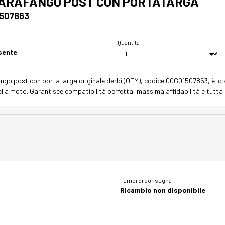
ARAFANGO POST CON PORTATARGA
507863
Quantità
sente
fango post con portatarga originale derbi (OEM), codice 00G01507863, è l
lla moto. Garantisce compatibilità perfetta, massima affidabilità e tutta la
Tempi di consegna
Ricambio non disponibile