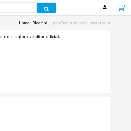
Home - Ricambi - -
parafango post con portatarga
te dai migliori rivenditori ufficiali.