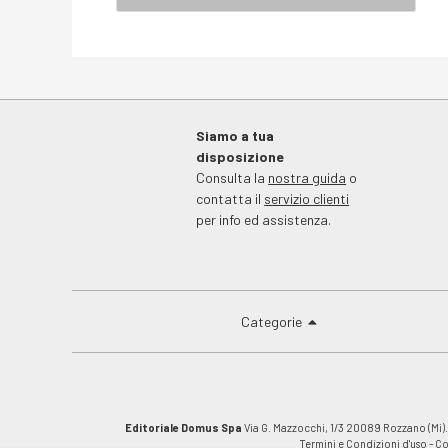
Siamo a tua
disposizione
Consulta la
nostra guida
o
contatta il
servizio clienti
per info ed assistenza.
Categorie
Editoriale Domus Spa
Via G. Mazzocchi, 1/3 20089 Rozzano (Mi).C
Termini e Condizioni d'uso
-
Co