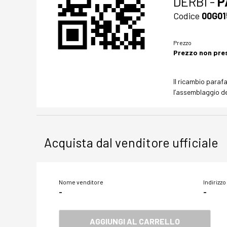
DERBI -
P
Codice
00G01
Prezzo
Prezzo non pre
Il ricambio para
l’assemblaggio de
Acquista dal venditore ufficiale
Nome venditore
Indirizzo
-
-
AGGIUNGI AL CARRELLO