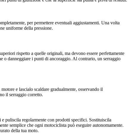
 completamente, per permettere eventuali aggiustamenti. Una volta
ione uniforme della pressione.
uperiori rispetto a quelle originali, ma devono essere perfettamente
ne o danneggiare i punti di ancoraggio. Al contrario, un serraggio
l motore e lascialo scaldare gradualmente, osservando il
o il serraggio corretto.
 e puliscila regolarmente con prodotti specifici. Sostituiscila
vamente semplice che ogni motociclista può eseguire autonomamente.
 curato della tua moto.