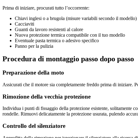
Prima di iniziare, procurati tutto l’occorrente:
Chiavi inglesi o a brugola (misure variabili secondo il modello)
Cacciaviti
Guanti da lavoro resistenti al calore
Nuova protezione termica compatibile con il tuo modello
Eventuale pasta termica o adesivo specifico
Panno per la pulizia
Procedura di montaggio passo dopo passo
Preparazione della moto
Assicurati che il motore sia completamente freddo prima di iniziare. Pos
Rimozione della vecchia protezione
Individua i punti di fissaggio della protezione esistente, solitamente cos
rondelle. Rimuovi delicatamente la protezione usurata, pulendo accura
Controllo del silenziatore
Approfitta della rimozione per ispezionare il silenziatore alla ricerca d