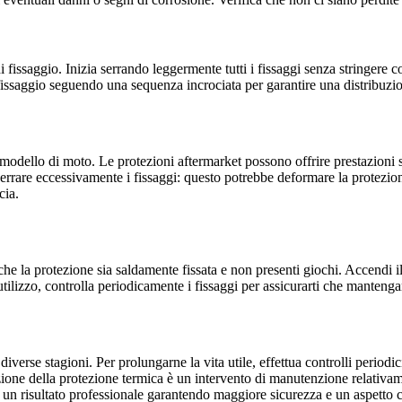
i fissaggio. Inizia serrando leggermente tutti i fissaggi senza stringere
di fissaggio seguendo una sequenza incrociata per garantire una distribuz
 modello di moto. Le protezioni aftermarket possono offrire prestazioni s
 serrare eccessivamente i fissaggi: questo potrebbe deformare la protezio
cia.
he la protezione sia saldamente fissata e non presenti giochi. Accendi i
lizzo, controlla periodicamente i fissaggi per assicurarti che mantengan
iverse stagioni. Per prolungarne la vita utile, effettua controlli periodici
uzione della protezione termica è un intervento di manutenzione relati
i un risultato professionale garantendo maggiore sicurezza e un aspetto