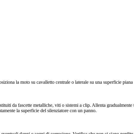
iziona la moto su cavalletto centrale o laterale su una superficie piana e
tituiti da fascette metalliche, viti o sistemi a clip. Allenta gradualmente 
tamente la superficie del silenziatore con un panno.
i eventuali danni o segni di corrosione. Verifica che non ci siano perdite n