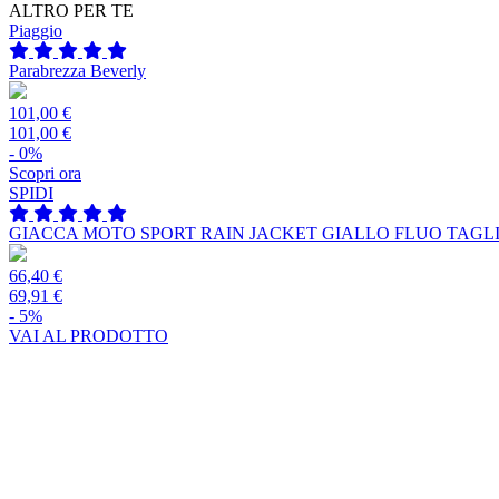
ALTRO PER TE
Piaggio
Parabrezza Beverly
101,00 €
101,00 €
- 0%
Scopri ora
SPIDI
GIACCA MOTO SPORT RAIN JACKET GIALLO FLUO TAGLI
66,40 €
69,91 €
- 5%
VAI AL PRODOTTO