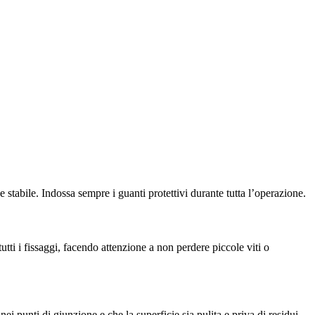
 stabile. Indossa sempre i guanti protettivi durante tutta l’operazione.
tutti i fissaggi, facendo attenzione a non perdere piccole viti o
ei punti di giunzione e che la superficie sia pulita e priva di residui.