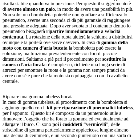
risulta stabile quando va in pressione. Per questo il suggerimento è
di
averne almeno un paio
, in modo da avere una possibilità in più.
Non solo: una bomboletta potrebbe non gonfiare a sufficienza lo
pneumatico, averne una seconda ci dà più garanzie di raggiungere
una pressione adeguata. Dopo aver svuotato il contenuto dentro lo
pneumatico bisognerà
ripartire immediatamente a velocità
contenuta
. La rotazione della ruota aiuterà la schiuma a distribuirsi
ovunque e la porterà ove serve davvero. In caso di
gomma della
moto con camera d’aria bucata
la bomboletta può essere la
soluzione, ma funziona prevalentemente con fori di piccole
dimensioni. Saltiamo a piè pari il procedimento per
sostituire la
camera d’aria forata
: è complesso, richiede una lunga serie di
attrezzi per smontare la ruota e la gomma non sempre pratici da
avere con sé e pure che la moto sia equipaggiata con il cavalletto
centrale.
Riparare una gomma tubeless bucata
In caso di gomma tubeless, al procedimento con la bomboletta si
aggiunge quello con il
kit per riparazione di pneumatici tubeless
,
per l’appunto. Questo kit è composto da un punteruolo utile a
rimuovere l’oggetto che ha forato la gomma ed eventualmente ad
allargare il buco. Ci sono
poi i cosiddetti “vermicelli”
, delle
striscioline di gomma particolarmente appiccicosa lunghe almeno
una decina di centimetri, e un secondo punteruolo con una sorta di