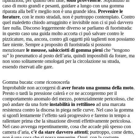
riparazioni, per quanto ben fatte,
sono provvisorie
. Soprattutto in
caso di moto grandi e pesanti, guidare a lungo con una gomma
riparata alla bell’e meglio non è una grande idea.
Prevenire le
forature
, con le moto stradali, non è purtroppo contemplato. Contro
quel maledetto chiodo arrugginito e invisibile non ci si può davvero
fare nulla. Discorso leggermente diverso se parliamo di fuoristrada:
in questo caso una guida molto accorta ci può salvare contro le
pizzicature, ma, ancora, contro gli oggetti più taglienti non possiamo
fare niente. Sempre a proposito di fuoristrada si possono
menzionare
le mousse, salsicciotti di gomma pieni
che “tengono
su” lo pneumatico al posto dell’aria, quindi impossibili da forare, ma
non sono solitamente omologati per la circolazione su strada,
essendo riservati alle gare.
Gomma bucata: come riconoscerla
Improbabile non accorgersi di
aver forato una gomma della moto
.
Presto o tardi la pressione calerà e ce ne accorgeremo per il
comportamento anomalo del mezzo, potenzialmente pericoloso, che
può andare da una forte
instabilità in rettilineo
ad una marcata
resistenza contro la discesa in piega nelle curve. Nel caso la gomma
si sgonfi lentamente l’effetto sarà progressivo e faremo in tempo a
rallentare prima che la situazione diventi effettivamente pericolosa.
Nel caso avvenga repentinamente, cosa che accade più spesso con
camera d’aria,
c’è da stare davvero attenti
; purtroppo, come detto,
non è una cosa che si possa prevenire. Oggi, con la costante