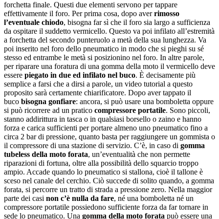
forchetta finale. Questi due elementi servono per tappare
effettivamente il foro. Per prima cosa, dopo aver
rimosso
l’eventuale chiodo
, bisogna far sì che il foro sia largo a sufficienza
da ospitare il suddetto vermicello. Questo va poi infilato all’estremità
a forchetta del secondo punteruolo a metà della sua lunghezza. Va
poi inserito nel foro dello pneumatico in modo che si pieghi su sé
stesso ed entrambe le metà si posizionino nel foro. In altre parole,
per riparare una foratura di una gomma della moto il vermicello deve
essere
piegato in due ed infilato nel buco
. È decisamente più
semplice a farsi che a dirsi a parole, un video tutorial a questo
proposito sarà certamente chiarificatore. Dopo aver tappato il
buco
bisogna gonfiare
: ancora, si può usare una bomboletta oppure
si può ricorrere ad un pratico
compressore portatile
. Sono piccoli,
stanno addirittura in tasca o in qualsiasi borsello o zaino e hanno
forza e carica sufficienti per portare almeno uno pneumatico fino a
circa 2 bar di pressione, quanto basta per raggiungere un gommista o
il compressore di una stazione di servizio. C’è, in caso di
gomma
tubeless della moto forata
, un’eventualità che non permette
riparazioni di fortuna, oltre alla possibilità dello squarcio troppo
ampio. Accade quando lo pneumatico si stallona, cioè il tallone è
sceso nel canale del cerchio. Ciò succede di solito quando, a gomma
forata, si percorre un tratto di strada a pressione zero. Nella maggior
parte dei casi
non c’è nulla da fare
, né una bomboletta né un
compressore portatile possiedono sufficiente forza da far tornare in
sede lo pneumatico. Una
gomma della moto forata
può essere una