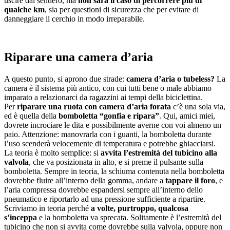
uscire dal sentiero, ma
non sarà il caso di percorrere più di
qualche km
, sia per questioni di sicurezza che per evitare di
danneggiare il cerchio in modo irreparabile.
Riparare una camera d’aria
A questo punto, si aprono due strade:
camera d’aria o tubeless?
La
camera è il sistema più antico, con cui tutti bene o male abbiamo
imparato a relazionarci da ragazzini ai tempi della biciclettina.
Per
riparare una ruota con camera d’aria forata
c’è una sola via,
ed è quella della
bomboletta “gonfia e ripara”
. Qui, amici miei,
dovrete incrociare le dita e possibilmente averne con voi almeno un
paio. Attenzione: manovrarla con i guanti, la bomboletta durante
l’uso scenderà velocemente di temperatura e potrebbe ghiacciarsi.
La teoria è molto semplice: si
avvita l’estremità del tubicino alla
valvola
, che va posizionata in alto, e si preme il pulsante sulla
bomboletta. Sempre in teoria, la schiuma contenuta nella bomboletta
dovrebbe fluire all’interno della gomma, andare a
tappare il foro
, e
l’aria compressa dovrebbe espandersi sempre all’interno dello
pneumatico e riportarlo ad una pressione sufficiente a ripartire.
Scriviamo in teoria perché
a volte, purtroppo, qualcosa
s’inceppa
e la bomboletta va sprecata. Solitamente è l’estremità del
tubicino che non si avvita come dovrebbe sulla valvola, oppure non