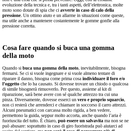
evoluzione della tecnica e, tra i tanti aspetti, dell’elettronica, molte
moto sono dotate di spia che ci
avverte in caso di calo della
pressione
. Un ottimo aiuto e un allarme in situazioni come queste,
ma utile anche a mantenere costantemente le gomme gonfie alla
pressione corretta.
Cosa fare quando si buca una gomma
della moto
Quando si
buca una gomma della moto
, inevitabilmente, bisogna
fermarsi. Se ci si vuole ingegnare e si vuole almeno tentare di
riparare il danno, bisogna come prima cosa
individuare il foro e/o
l’oggetto
che lo ha causato. Si dovesse trovare un chiodo o qualcosa
di simile bisognerà rimuoverlo. Per questo, assieme al kit di
riparazione, sarà bene avere con sé qualche attrezzo tra cui una
pinza. Diversamente, dovesse esserci un
vero e proprio squarcio
,
non ci resterà che arrenderci e chiamare in soccorso il carro attrezzi.
Alcuni pneumatici con carcassa molto rigida, a ben vedere,
permettono la guida, seppur molto accorta, anche quando l’aria è
fuoriuscita del tutto. È chiaro,
può essere un salvavita
ma non se ne
può abusare: soprattutto in caso di giro fuoristrada può aiutarci ad