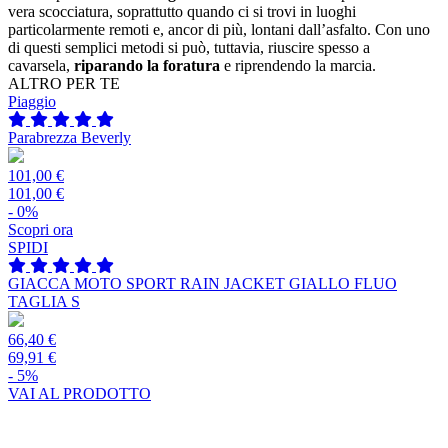
vera scocciatura, soprattutto quando ci si trovi in luoghi
particolarmente remoti e, ancor di più, lontani dall’asfalto. Con uno
di questi semplici metodi si può, tuttavia, riuscire spesso a
cavarsela,
riparando la foratura
e riprendendo la marcia.
ALTRO PER TE
Piaggio
Parabrezza Beverly
101,00 €
101,00 €
- 0%
Scopri ora
SPIDI
GIACCA MOTO SPORT RAIN JACKET GIALLO FLUO
TAGLIA S
66,40 €
69,91 €
- 5%
VAI AL PRODOTTO