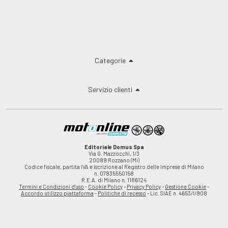
Categorie
Servizio clienti
Editoriale Domus Spa
Via G. Mazzocchi, 1/3
20089 Rozzano (Mi)
Codice fiscale, partita IVA e iscrizione al Registro delle Imprese di Milano
n. 07835550158
R.E.A. di Milano n. 1186124
Termini e Condizioni d'uso
-
Cookie Policy
-
Privacy Policy
-
Gestione Cookie
-
Accordo utilizzo piattaforma
-
Politiche di recesso
- Lic. SIAE n. 4653/I/908