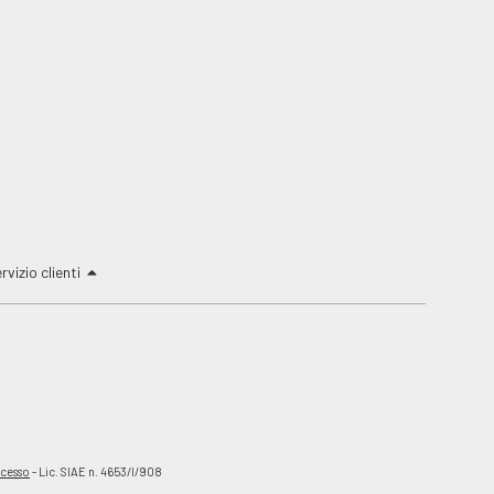
rvizio clienti
ecesso
- Lic. SIAE n. 4653/I/908