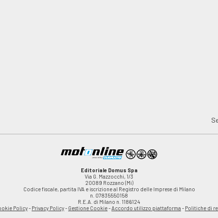
Se
Editoriale Domus Spa
Via G. Mazzocchi, 1/3
20089 Rozzano (Mi)
Codice fiscale, partita IVA e iscrizione al Registro delle Imprese di Milano
n. 07835550158
R.E.A. di Milano n. 1186124
okie Policy
-
Privacy Policy
-
Gestione Cookie
-
Accordo utilizzo piattaforma
-
Politiche di r