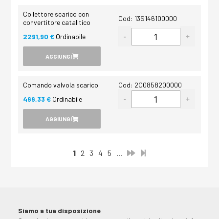
Collettore scarico con
Cod: 13S146100000
convertitore catalitico
2291,90 €
Ordinabile
AGGIUNGI
Comando valvola scarico
Cod: 2C0858200000
466,33 €
Ordinabile
AGGIUNGI
1
2
3
4
5
...
Siamo a tua disposizione