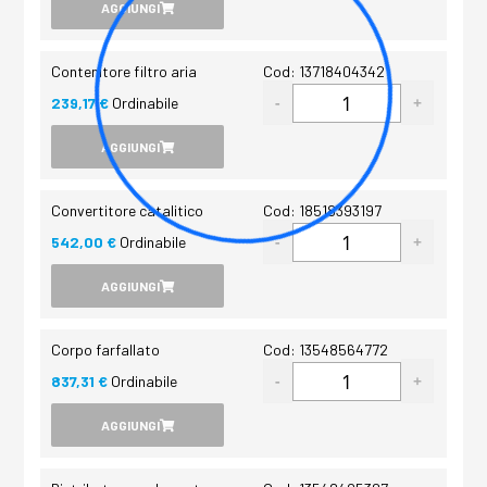
AGGIUNGI
Contenitore filtro aria
Cod: 13718404342
239,17 €
Ordinabile
AGGIUNGI
Convertitore catalitico
Cod: 18518393197
542,00 €
Ordinabile
AGGIUNGI
Corpo farfallato
Cod: 13548564772
837,31 €
Ordinabile
AGGIUNGI