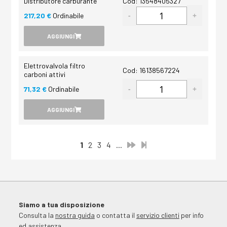
Distributore carburante
Cod: 13548405327
217,20 €
Ordinabile
AGGIUNGI
Elettrovalvola filtro
Cod: 16138567224
carboni attivi
71,32 €
Ordinabile
AGGIUNGI
1
2
3
4
...
Siamo a tua disposizione
Consulta la
nostra guida
o contatta il
servizio clienti
per info
ed assistenza.