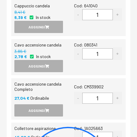
Cappuccio candela
Cod: 641040
8,41 €
6,39 €
In stock
AGGIUNGI
Cavo accensione candela
Cod: 080341
3,86 €
2,78 €
In stock
AGGIUNGI
Cavo accensione candela
Cod: CM339902
Completo
27,04 €
Ordinabile
AGGIUNGI
Collettore aspirazione
Cod: 1A025663