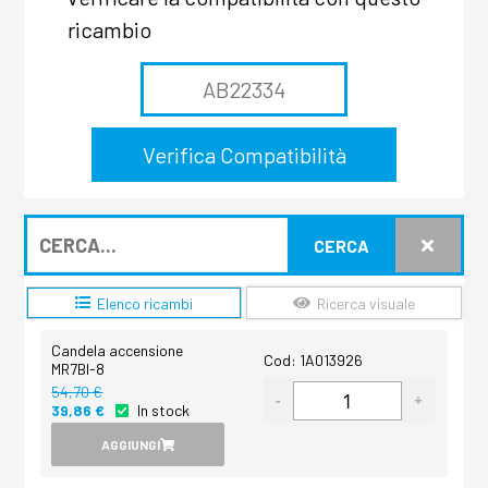
ricambio
CERCA
Elenco ricambi
Ricerca visuale
Candela accensione
Cod: 1A013926
MR7BI-8
54,70 €
39,86 €
In stock
AGGIUNGI