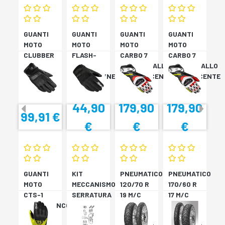
GUANTI
GUANTI
GUANTI
GUANTI
MOTO
MOTO
MOTO
MOTO
CLUBBER
FLASH-
CARBO 7
CARBO 7
GLOVE
KP
ROSSO/GIALLO
ROSSO/GIALLO
NERO
VERDONE/NERO
FLUORESCENTE
FLUORESCENTE
44,90
179,90
179,90
99,91 €
€
€
€
GUANTI
KIT
PNEUMATICO
PNEUMATICO
MOTO
MECCANISMO
120/70 R
170/60 R
CTS-1
SERRATURA
19 M/C
17 M/C
NERO/BIANCO
SH33
60V TL
72V
SH34
???
TL????