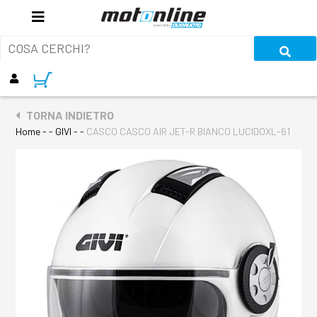
TORNA INDIETRO
Home
- - GIVI - -
CASCO CASCO AIR JET-R BIANCO LUCIDOXL-61