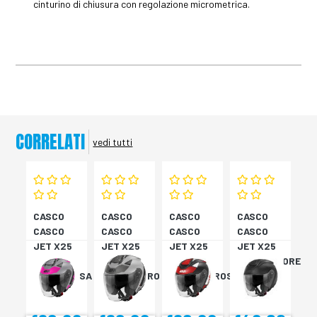
cinturino di chiusura con regolazione micrometrica.
CORRELATI
vedi tutti
CASCO
CASCO
CASCO
CASCO
CASCO
CASCO
CASCO
CASCO
JET X25
JET X25
JET X25
JET X25
TARGET
TARGET
TARGET
MONOCOLORE
TITAN/ROSA
TITAN/NERO
NER/BIA/ROSS
NERO XS
XS
S
M