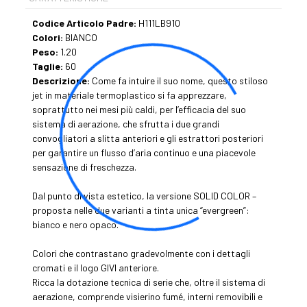
Codice Articolo Padre:
H111LB910
Colori:
BIANCO
Peso:
1.20
Taglie:
60
Descrizione:
Come fa intuire il suo nome, questo stiloso
jet in materiale termoplastico si fa apprezzare,
soprattutto nei mesi più caldi, per l’efficacia del suo
sistema di aerazione, che sfrutta i due grandi
convogliatori a slitta anteriori e gli estrattori posteriori
per garantire un flusso d’aria continuo e una piacevole
sensazione di freschezza.
Dal punto di vista estetico, la versione SOLID COLOR –
proposta nelle due varianti a tinta unica “evergreen”:
bianco e nero opaco.
Colori che contrastano gradevolmente con i dettagli
cromati e il logo GIVI anteriore.
Ricca la dotazione tecnica di serie che, oltre il sistema di
aerazione, comprende visierino fumé, interni removibili e