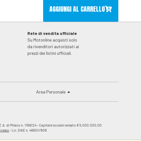
AGGIUNGI AL CARRELLO
Rete di vendita ufficiale
Su Motonline acquisti solo
da rivenditori autorizzati ai
prezzi dei listini ufficiali.
Area Personale
E.A. di Milano n. 1186124 - Capitale sociale versato € 5.000.000,00
recesso
- Lic. SIAE n. 4653/I/908