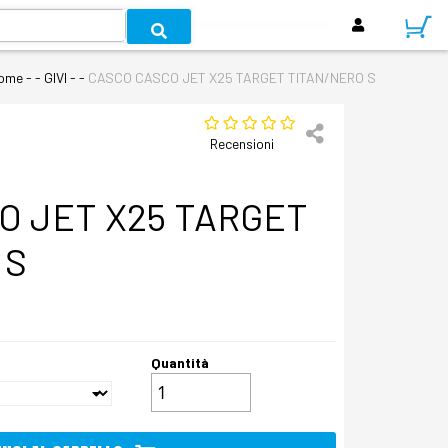
ome
- - GIVI - -
CASCO CASCO JET X25 TARGET TITAN/NERO S
Recensioni
O JET X25 TARGET
 S
Quantità