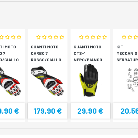
TI MOTO
GUANTI MOTO
GUANTI MOTO
KIT
O 7
CARBO 7
CTS-1
MECCANIS
O/GIALLO
ROSSO/GIALLO
NERO/BIANCO
SERRATUR
RESCENTE
FLUORESCENTE
SH33 SH3
9,90 €
179,90 €
29,90 €
20,5