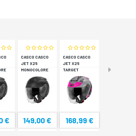
SCO
CASCO CASCO
CASCO CASCO
JET X25
JET X25
ORE
MONOCOLORE
TARGET
NERO XS
TITAN/ROSA XS
0 €
149,00 €
168,99 €