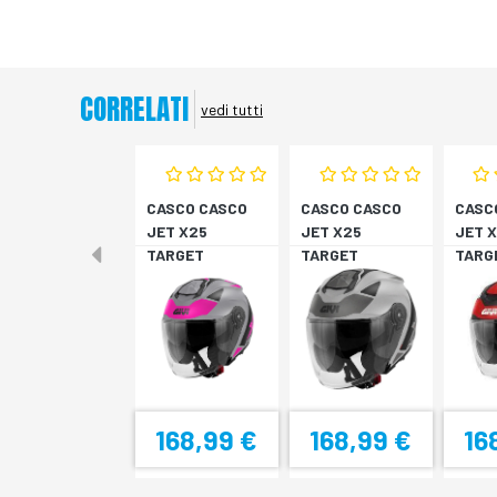
CORRELATI
vedi tutti
CASCO CASCO
CASCO CASCO
CASC
JET X25
JET X25
JET 
TARGET
TARGET
TARG
TITAN/ROSA XS
TITAN/NERO S
NER/
M
168,99 €
168,99 €
16