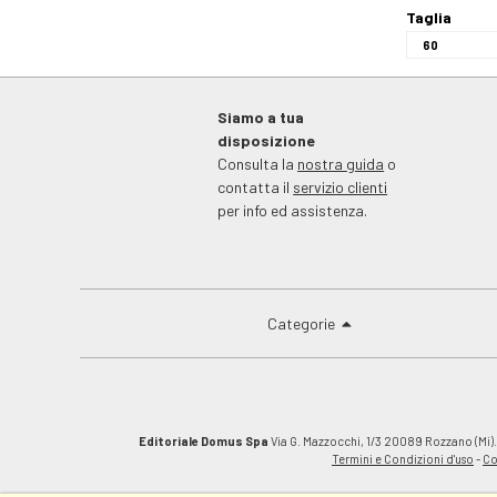
Taglia
Siamo a tua
disposizione
Consulta la
nostra guida
o
contatta il
servizio clienti
per info ed assistenza.
Categorie
Editoriale Domus Spa
Via G. Mazzocchi, 1/3 20089 Rozzano (Mi).C
Termini e Condizioni d'uso
-
Co