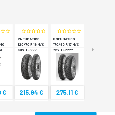
PNEUMATICO
PNEUMATICO
MO
120/70 R 19 M/C
170/60 R 17 M/C
A
60V TL ???
72V TL????
4
SCORPION T *A
SCORPION T *P
6 €
215,94 €
275,11 €