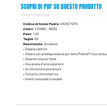
SCOPRI DI PIU' SU QUESTO PRODOTTO
CARATTERISTICHE
Codice Articolo Padre:
HX25FTGTK
Colori:
TITANIO - NERO
Peso:
1.40
Taglie:
60
Descrizione:
Dotazioni:
• Doppia calotta
• Visiera con predisposizione per lente Pinlock® (non inclus
• Visierino interno fumé
• Una presa d'aria superiore
• Un estrattore posteriore
• Cinturino micrometrico
• Interni removibili e lavabili