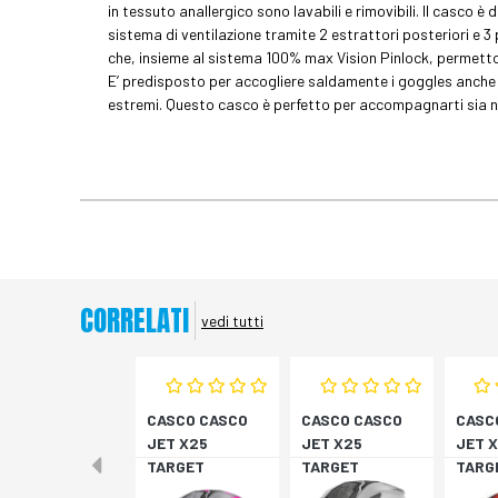
in tessuto anallergico sono lavabili e rimovibili. Il casco è 
sistema di ventilazione tramite 2 estrattori posteriori e 3 
che, insieme al sistema 100% max Vision Pinlock, permetto
E’ predisposto per accogliere saldamente i goggles anche du
estremi. Questo casco è perfetto per accompagnarti sia nell
CORRELATI
vedi tutti
CASCO CASCO
CASCO CASCO
CASC
JET X25
JET X25
JET 
TARGET
TARGET
TARG
TITAN/ROSA XS
TITAN/NERO S
NER/