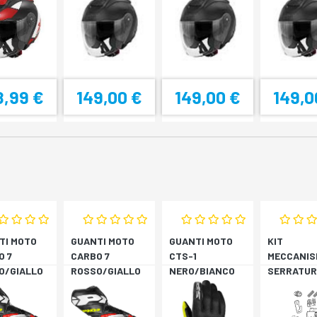
8,99 €
149,00 €
149,00 €
149,0
TI MOTO
GUANTI MOTO
GUANTI MOTO
KIT
O 7
CARBO 7
CTS-1
MECCANIS
O/GIALLO
ROSSO/GIALLO
NERO/BIANCO
SERRATUR
RESCENTE
FLUORESCENTE
SH33 SH3