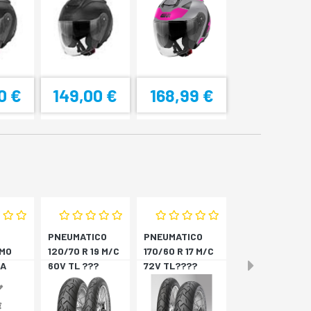
0 €
149,00 €
168,99 €
PNEUMATICO
PNEUMATICO
MO
120/70 R 19 M/C
170/60 R 17 M/C
A
60V TL ???
72V TL????
4
SCORPION T *A
SCORPION T *P