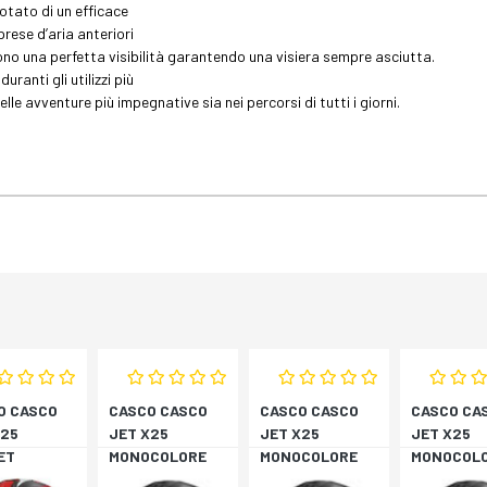
dotato di un efficace
prese d’aria anteriori
no una perfetta visibilità garantendo una visiera sempre asciutta.
ranti gli utilizzi più
e avventure più impegnative sia nei percorsi di tutti i giorni.
O CASCO
CASCO CASCO
CASCO CASCO
CASCO CA
X25
JET X25
JET X25
JET X25
ET
MONOCOLORE
MONOCOLORE
MONOCOL
BIA/ROSS
NERO XS
NERO XS
NERO XS