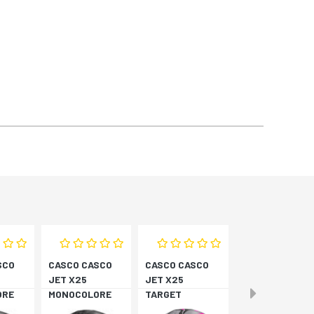
SCO
CASCO CASCO
CASCO CASCO
JET X25
JET X25
ORE
MONOCOLORE
TARGET
NERO XS
TITAN/ROSA XS