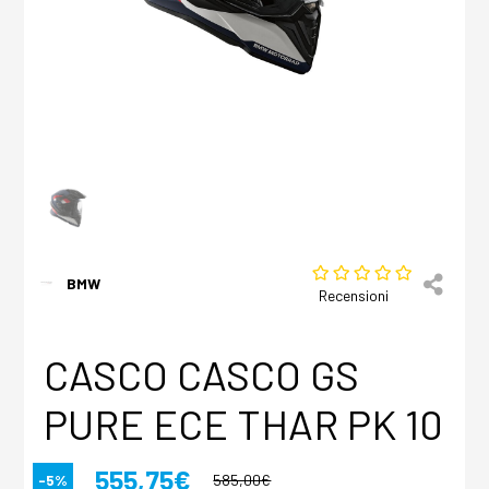
BMW
Recensioni
CASCO CASCO GS
PURE ECE THAR PK 10
555,75€
-5%
585,00€