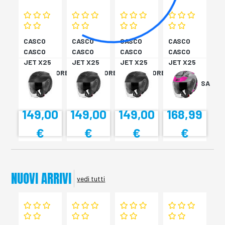
CASCO
CASCO
CASCO
CASCO
CASCO
CASCO
CASCO
CASCO
JET X25
JET X25
JET X25
JET X25
MONOCOLORE
MONOCOLORE
MONOCOLORE
TARGET
NERO XS
NERO XS
NERO XS
TITAN/ROSA
XS
149,00
149,00
149,00
168,99
€
€
€
€
NUOVI ARRIVI
vedi tutti