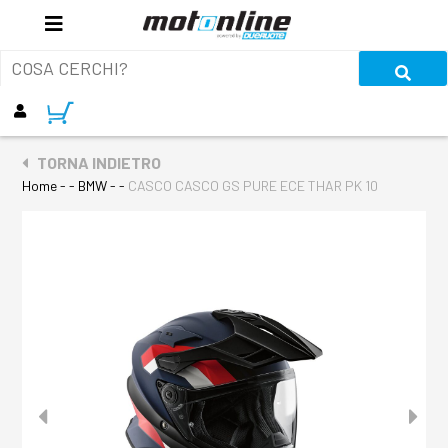
TORNA INDIETRO
Home
- - BMW - -
CASCO CASCO GS PURE ECE THAR PK 10