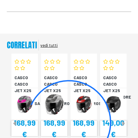
CORRELATI
vedi tutti
CASCO
CASCO
CASCO
CASCO
CASCO
CASCO
CASCO
CASCO
JET X25
JET X25
JET X25
JET X25
TARGET
TARGET
TARGET
MONOCOLORE
TITAN/ROSA
TITAN/NERO
NER/BIA/ROSS
NERO XS
XS
S
M
168,99
168,99
168,99
149,00
€
€
€
€