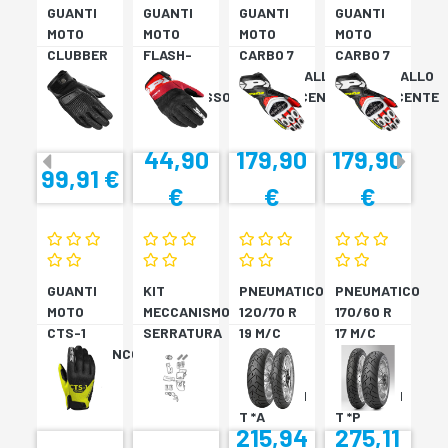
GUANTI
GUANTI
GUANTI
GUANTI
MOTO
MOTO
MOTO
MOTO
CLUBBER
FLASH-
CARBO 7
CARBO 7
GLOVE
KP
ROSSO/GIALLO
ROSSO/GIALLO
NERO
NERO/ROSSO
FLUORESCENTE
FLUORESCENTE
44,90
179,90
179,90
99,91 €
€
€
€
GUANTI
KIT
PNEUMATICO
PNEUMATICO
MOTO
MECCANISMO
120/70 R
170/60 R
CTS-1
SERRATURA
19 M/C
17 M/C
NERO/BIANCO
SH33
60V TL
72V
SH34
???
TL????
SCORPION
SCORPION
T *A
T *P
215,94
275,11