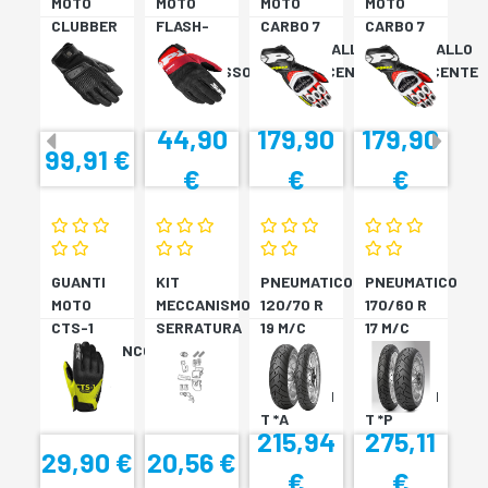
MOTO
MOTO
MOTO
MOTO
CLUBBER
FLASH-
CARBO 7
CARBO 7
GLOVE
KP
ROSSO/GIALLO
ROSSO/GIALLO
NERO
NERO/ROSSO
FLUORESCENTE
FLUORESCENTE
44,90
179,90
179,90
99,91 €
€
€
€
GUANTI
KIT
PNEUMATICO
PNEUMATICO
MOTO
MECCANISMO
120/70 R
170/60 R
CTS-1
SERRATURA
19 M/C
17 M/C
NERO/BIANCO
SH33
60V TL
72V
SH34
???
TL????
SCORPION
SCORPION
T *A
T *P
215,94
275,11
29,90 €
20,56 €
€
€