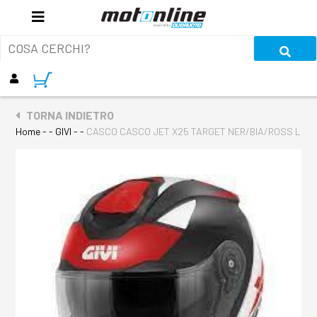
TORNA INDIETRO
Home
- - GIVI - -
CASCO CASCO JET X25 TARGET NER/BIA/ROSS L