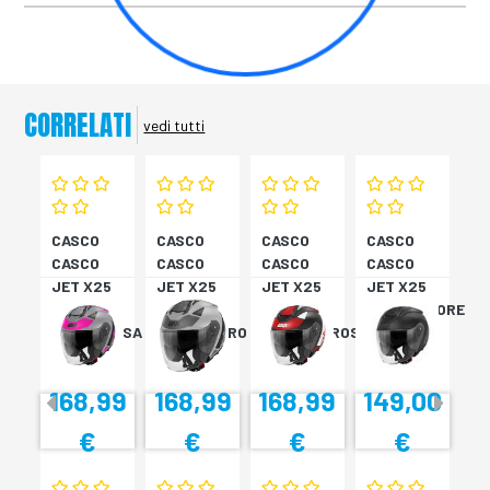
CORRELATI
vedi tutti
CASCO
CASCO
CASCO
CASCO
CASCO
CASCO
CASCO
CASCO
JET X25
JET X25
JET X25
JET X25
TARGET
TARGET
TARGET
MONOCOLORE
TITAN/ROSA
TITAN/NERO
NER/BIA/ROSS
NERO XS
XS
S
M
168,99
168,99
168,99
149,00
€
€
€
€