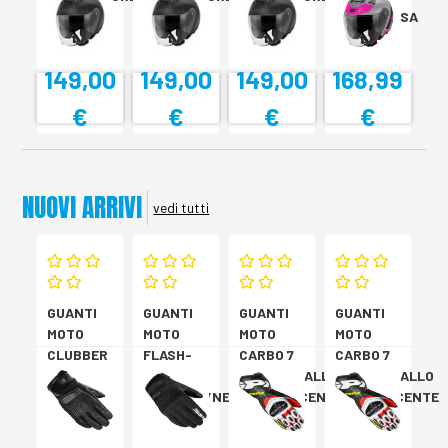
NERO XS
NERO XS
NERO XS
TITAN/ROSA
XS
149,00
149,00
149,00
168,99
€
€
€
€
NUOVI ARRIVI
vedi tutti
GUANTI
GUANTI
GUANTI
GUANTI
MOTO
MOTO
MOTO
MOTO
CLUBBER
FLASH-
CARBO 7
CARBO 7
GLOVE
KP
ROSSO/GIALLO
ROSSO/GIALLO
NERO
VERDONE/NERO
FLUORESCENTE
FLUORESCENTE