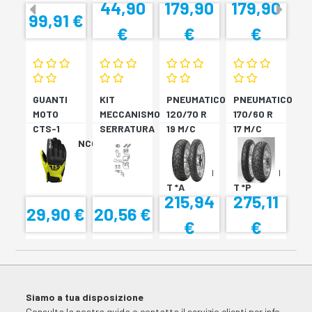
44,90
179,90
179,90
99,91 €
€
€
€
GUANTI
KIT
PNEUMATICO
PNEUMATICO
MOTO
MECCANISMO
120/70 R
170/60 R
CTS-1
SERRATURA
19 M/C
17 M/C
NERO/BIANCO
SH33
60V TL
72V
SH34
???
TL????
SCORPION
SCORPION
T *A
T *P
215,94
275,11
29,90 €
20,56 €
€
€
Siamo a tua disposizione
Consulta la
nostra guida
o contatta il
servizio clienti
per info