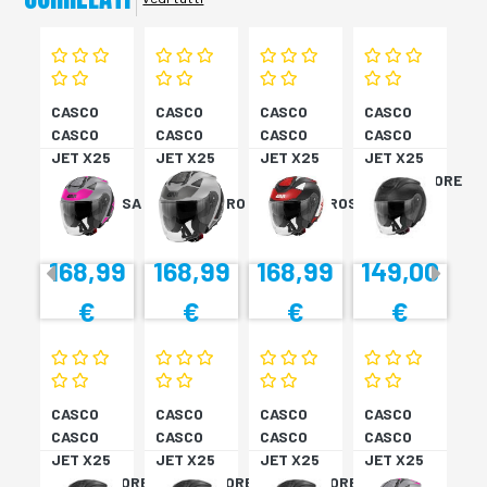
CASCO
CASCO
CASCO
CASCO
CASCO
CASCO
CASCO
CASCO
JET X25
JET X25
JET X25
JET X25
TARGET
TARGET
TARGET
MONOCOLORE
TITAN/ROSA
TITAN/NERO
NER/BIA/ROSS
NERO XS
XS
S
M
168,99
168,99
168,99
149,00
€
€
€
€
CASCO
CASCO
CASCO
CASCO
CASCO
CASCO
CASCO
CASCO
JET X25
JET X25
JET X25
JET X25
MONOCOLORE
MONOCOLORE
MONOCOLORE
TARGET