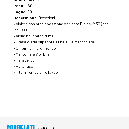
Peso:
1.60
Taglie:
60
Descrizione:
Dotazioni:
• Visiera con predisposizione per lente Pinlock® 30 (non
inclusa)
• Visierino interno fumé
• Presa d'aria superiore e una sulla mentoniera
• Cinturino micrometrico
• Mentoniera Apribile
• Paravento
• Paranaso
• Interni removibili e lavabili
CORRELATI
vedi tutti