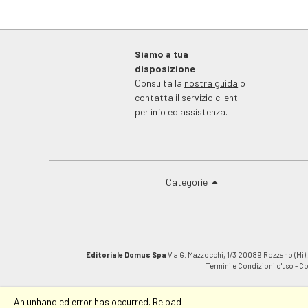
Siamo a tua
disposizione
Consulta la
nostra guida
o
contatta il
servizio clienti
per info ed assistenza.
Categorie
Editoriale Domus Spa
Via G. Mazzocchi, 1/3 20089 Rozzano (Mi).C
Termini e Condizioni d'uso
-
Co
An unhandled error has occurred.
Reload