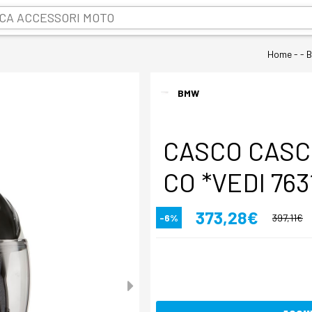
Home
- - 
BMW
CASCO CASC
CO *VEDI 763
373,28€
-6%
397,11€