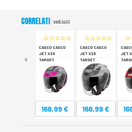
CORRELATI
vedi tutti
CASCO CASCO
CASCO CASCO
CASC
JET X25
JET X25
JET 
TARGET
TARGET
TARG
TITAN/ROSA XS
TITAN/NERO S
NER/
M
168,99 €
168,99 €
16