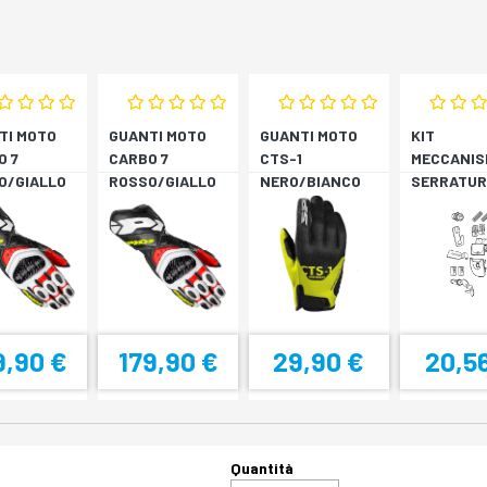
TI MOTO
GUANTI MOTO
GUANTI MOTO
KIT
O 7
CARBO 7
CTS-1
MECCANIS
O/GIALLO
ROSSO/GIALLO
NERO/BIANCO
SERRATUR
RESCENTE
FLUORESCENTE
SH33 SH3
9,90 €
179,90 €
29,90 €
20,5
Quantità