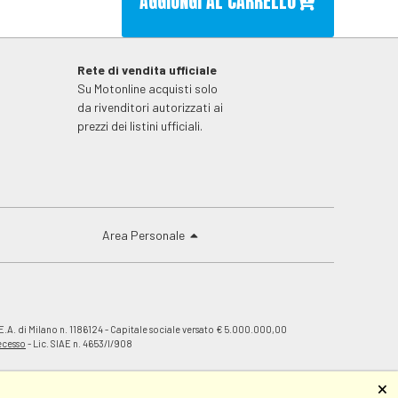
AGGIUNGI AL CARRELLO
Rete di vendita ufficiale
Su Motonline acquisti solo
da rivenditori autorizzati ai
prezzi dei listini ufficiali.
Area Personale
E.A. di Milano n. 1186124 - Capitale sociale versato € 5.000.000,00
recesso
- Lic. SIAE n. 4653/I/908
🗙