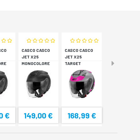
SCO
CASCO CASCO
CASCO CASCO
JET X25
JET X25
ORE
MONOCOLORE
TARGET
NERO XS
TITAN/ROSA XS
0 €
149,00 €
168,99 €