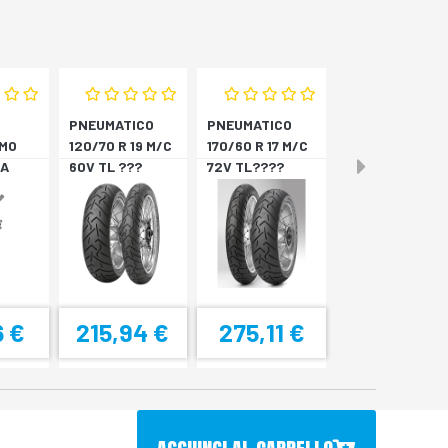
PNEUMATICO
PNEUMATICO
MO
120/70 R 19 M/C
170/60 R 17 M/C
A
60V TL ???
72V TL????
4
SCORPION T *A
SCORPION T *P
6 €
215,94 €
275,11 €