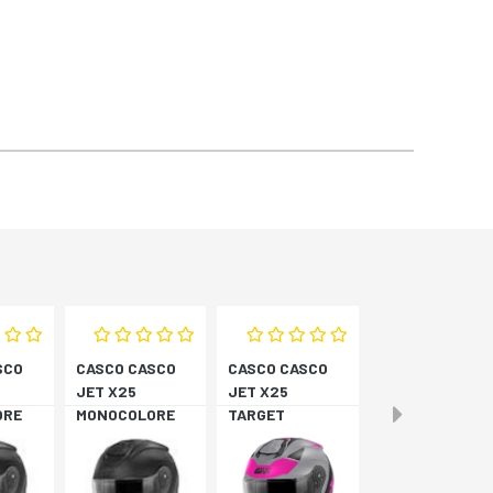
SCO
CASCO CASCO
CASCO CASCO
JET X25
JET X25
ORE
MONOCOLORE
TARGET
NERO XS
TITAN/ROSA XS