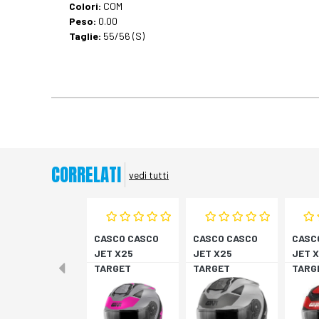
Colori:
COM
Peso:
0.00
Taglie:
55/56 (S)
CORRELATI
vedi tutti
CASCO CASCO
CASCO CASCO
CASC
JET X25
JET X25
JET 
TARGET
TARGET
TARG
TITAN/ROSA XS
TITAN/NERO S
NER/
M