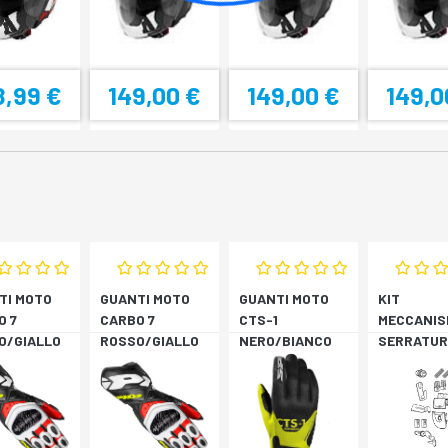
8,99 €
149,00 €
149,00 €
149,0
TI MOTO
GUANTI MOTO
GUANTI MOTO
KIT
O 7
CARBO 7
CTS-1
MECCANIS
O/GIALLO
ROSSO/GIALLO
NERO/BIANCO
SERRATUR
RESCENTE
FLUORESCENTE
SH33 SH3