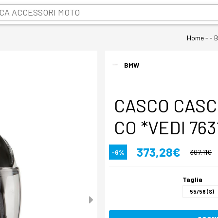
Home
- - 
BMW
CASCO CASC
CO *VEDI 763
373,28€
-6%
397,11€
Taglia