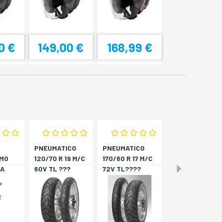
0 €
149,00 €
168,99 €
PNEUMATICO
PNEUMATICO
MO
120/70 R 19 M/C
170/60 R 17 M/C
A
60V TL ???
72V TL????
4
SCORPION T *A
SCORPION T *P