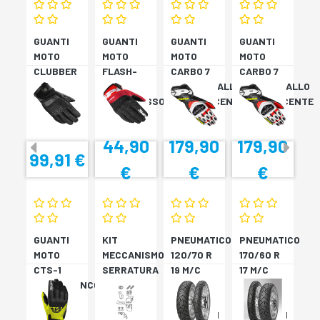
GUANTI
GUANTI
GUANTI
GUANTI
MOTO
MOTO
MOTO
MOTO
CLUBBER
FLASH-
CARBO 7
CARBO 7
GLOVE
KP
ROSSO/GIALLO
ROSSO/GIALLO
NERO
NERO/ROSSO
FLUORESCENTE
FLUORESCENTE
44,90
179,90
179,90
99,91 €
€
€
€
GUANTI
KIT
PNEUMATICO
PNEUMATICO
MOTO
MECCANISMO
120/70 R
170/60 R
CTS-1
SERRATURA
19 M/C
17 M/C
NERO/BIANCO
SH33
60V TL
72V
SH34
???
TL????
SCORPION
SCORPION