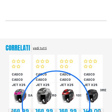
CORRELATI
vedi tutti
CASCO
CASCO
CASCO
CASCO
CASCO
CASCO
CASCO
CASCO
JET X25
JET X25
JET X25
JET X25
TARGET
TARGET
TARGET
MONOCOLORE
TITAN/ROSA
TITAN/NERO
NER/BIA/ROSS
NERO XS
XS
S
M
168,99
168,99
168,99
149,00