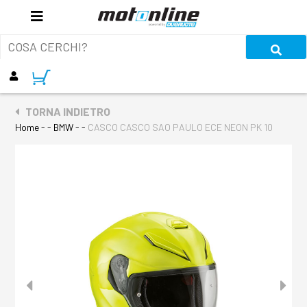
TORNA INDIETRO
Home
- - BMW - -
CASCO CASCO SAO PAULO ECE NEON PK 10