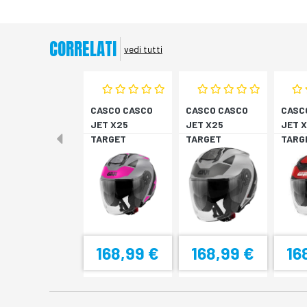
CORRELATI
vedi tutti
CASCO CASCO
CASCO CASCO
CASC
JET X25
JET X25
JET 
TARGET
TARGET
TARG
TITAN/ROSA XS
TITAN/NERO S
NER/
M
168,99 €
168,99 €
16