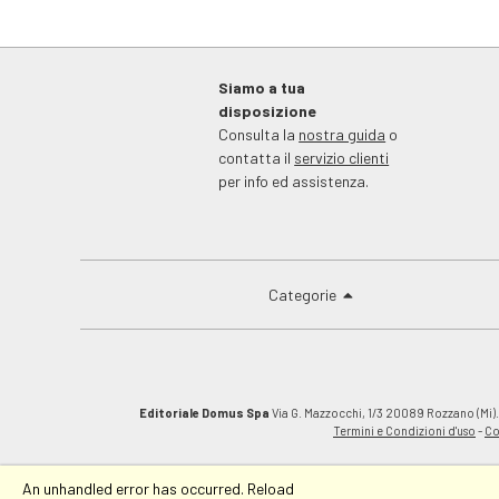
Siamo a tua
disposizione
Consulta la
nostra guida
o
contatta il
servizio clienti
per info ed assistenza.
Categorie
Editoriale Domus Spa
Via G. Mazzocchi, 1/3 20089 Rozzano (Mi).C
Termini e Condizioni d'uso
-
Co
An unhandled error has occurred.
Reload