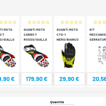
TI MOTO
GUANTI MOTO
GUANTI MOTO
KIT
O 7
CARBO 7
CTS-1
MECCANIS
O/GIALLO
ROSSO/GIALLO
NERO/BIANCO
SERRATUR
RESCENTE
FLUORESCENTE
SH33 SH3
9,90 €
179,90 €
29,90 €
20,5
Quantità