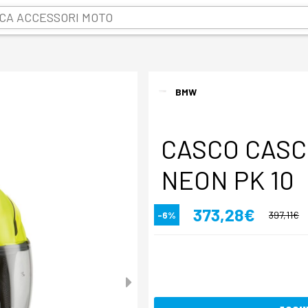
BMW
CASCO CASC
NEON PK 10
373,28€
-6%
397,11€