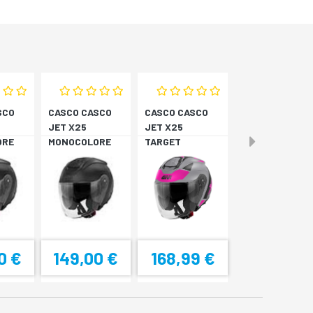
SCO
CASCO CASCO
CASCO CASCO
JET X25
JET X25
ORE
MONOCOLORE
TARGET
NERO XS
TITAN/ROSA XS
0 €
149,00 €
168,99 €