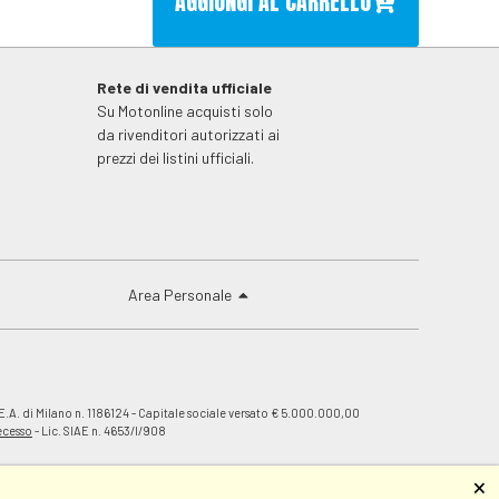
AGGIUNGI AL CARRELLO
Rete di vendita ufficiale
Su Motonline acquisti solo
da rivenditori autorizzati ai
prezzi dei listini ufficiali.
Area Personale
E.A. di Milano n. 1186124 - Capitale sociale versato € 5.000.000,00
recesso
- Lic. SIAE n. 4653/I/908
🗙