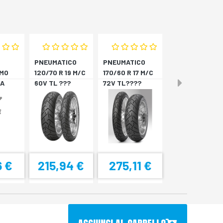
PNEUMATICO
PNEUMATICO
MO
120/70 R 19 M/C
170/60 R 17 M/C
A
60V TL ???
72V TL????
4
SCORPION T *A
SCORPION T *P
6 €
215,94 €
275,11 €