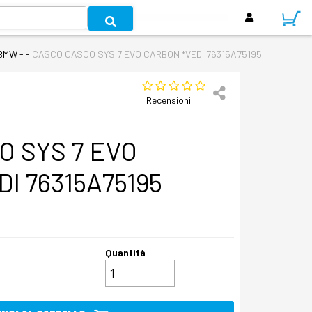
 BMW - -
CASCO CASCO SYS 7 EVO CARBON *VEDI 76315A75195
Recensioni
O SYS 7 EVO
I 76315A75195
Quantità