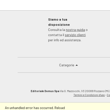
Siamo a tua
disposizione
Consulta la
nostra guida
o
contatta il
servizio clienti
per info ed assistenza.
Categorie
Editoriale Domus Spa
Via G. Mazzocchi, 1/3 20089 Rozzano (Mi).C
Termini e Condizioni d'uso
-
Co
An unhandled error has occurred.
Reload