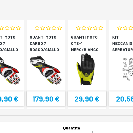
TI MOTO
GUANTI MOTO
GUANTI MOTO
KIT
O 7
CARBO 7
CTS-1
MECCANIS
O/GIALLO
ROSSO/GIALLO
NERO/BIANCO
SERRATUR
RESCENTE
FLUORESCENTE
SH33 SH3
9,90 €
179,90 €
29,90 €
20,5
Quantità