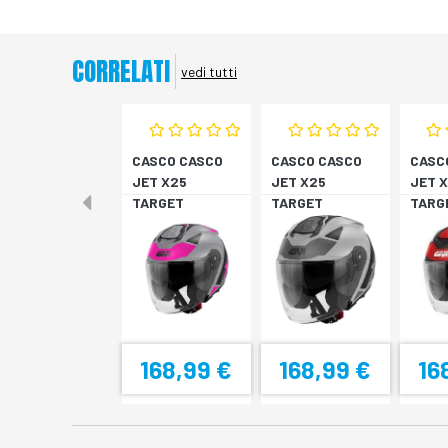
CORRELATI
vedi tutti
CASCO CASCO
CASCO CASCO
CASC
JET X25
JET X25
JET 
TARGET
TARGET
TARG
TITAN/ROSA XS
TITAN/NERO S
NER/
M
168,99 €
168,99 €
16