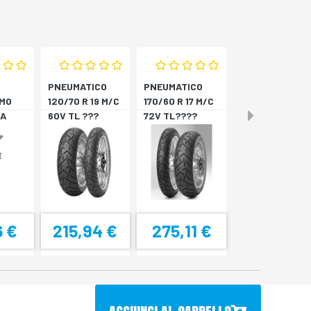
PNEUMATICO
PNEUMATICO
MO
120/70 R 19 M/C
170/60 R 17 M/C
A
60V TL ???
72V TL????
4
SCORPION T *A
SCORPION T *P
6 €
215,94 €
275,11 €