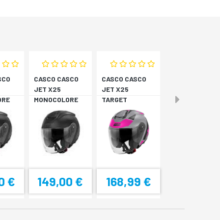
SCO
CASCO CASCO
CASCO CASCO
JET X25
JET X25
ORE
MONOCOLORE
TARGET
NERO XS
TITAN/ROSA XS
0 €
149,00 €
168,99 €