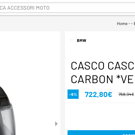
Home
- -
BMW
CASCO CASC
CARBON *VED
722,80€
-6%
768,94€