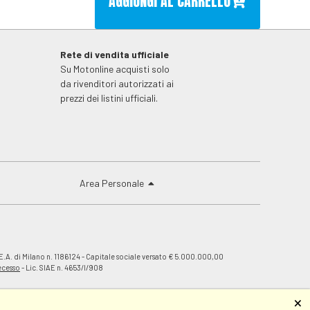
AGGIUNGI AL CARRELLO
Rete di vendita ufficiale
Su Motonline acquisti solo
da rivenditori autorizzati ai
prezzi dei listini ufficiali.
Area Personale
E.A. di Milano n. 1186124 - Capitale sociale versato € 5.000.000,00
recesso
- Lic. SIAE n. 4653/I/908
🗙