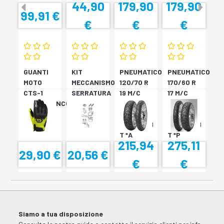
44,90
179,90
179,90
99,91 €
€
€
€
GUANTI
KIT
PNEUMATICO
PNEUMATICO
MOTO
MECCANISMO
120/70 R
170/60 R
CTS-1
SERRATURA
19 M/C
17 M/C
NERO/BIANCO
SH33
60V TL
72V
SH34
???
TL????
SCORPION
SCORPION
T *A
T *P
215,94
275,11
29,90 €
20,56 €
€
€
Siamo a tua disposizione