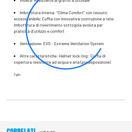
Visiera: Resistente al graffio a occhiale
Imbottitura interna: “Clima Comfort” con tessuto
ecosostenibile; Cuffia con innovativa costruzione a rete;
Imbottitura di rivestimento sottogola evoluta per
praticità d'utilizzo e comfort
Ventilazione: EVS - Extreme Ventilation System
Altre caratteristiche: Helmet lock ring; Cuffia di
copertura resistente ad acqua e aria (predisposizione)
/ul>
CORRELATI
vedi tutti