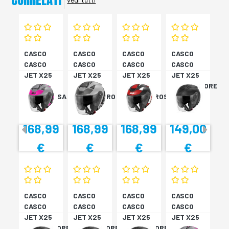
CASCO
CASCO
CASCO
CASCO
CASCO
CASCO
CASCO
CASCO
JET X25
JET X25
JET X25
JET X25
TARGET
TARGET
TARGET
MONOCOLORE
TITAN/ROSA
TITAN/NERO
NER/BIA/ROSS
NERO XS
XS
S
M
168,99
168,99
168,99
149,00
€
€
€
€
CASCO
CASCO
CASCO
CASCO
CASCO
CASCO
CASCO
CASCO
JET X25
JET X25
JET X25
JET X25
MONOCOLORE
MONOCOLORE
MONOCOLORE
TARGET