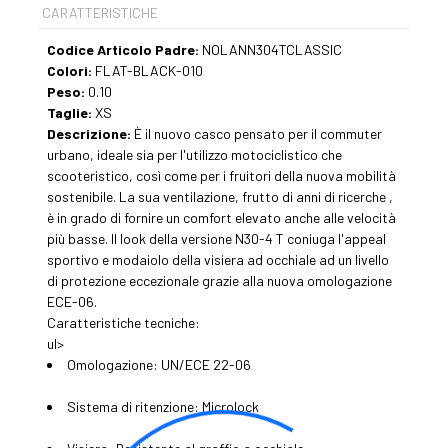
CARATTERISTICHE
Codice Articolo Padre:
NOLANN304TCLASSIC
Colori:
FLAT-BLACK-010
Peso:
0.10
Taglie:
XS
Descrizione:
È il nuovo casco pensato per il commuter
urbano, ideale sia per l'utilizzo motociclistico che
scooteristico, così come per i fruitori della nuova mobilità
sostenibile. La sua ventilazione, frutto di anni di ricerche ,
è in grado di fornire un comfort elevato anche alle velocità
più basse. Il look della versione N30-4 T coniuga l'appeal
sportivo e modaiolo della visiera ad occhiale ad un livello
di protezione eccezionale grazie alla nuova omologazione
ECE-06.
Caratteristiche tecniche:
ul>
Omologazione: UN/ECE 22-06
Sistema di ritenzione: Microlock