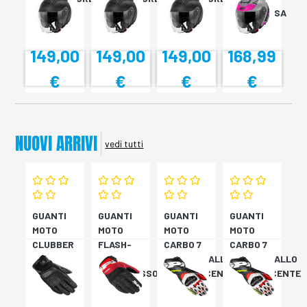
NERO XS
NERO XS
NERO XS
TITAN/ROSA
XS
149,00
149,00
149,00
168,99
€
€
€
€
NUOVI ARRIVI
vedi tutti
GUANTI
GUANTI
GUANTI
GUANTI
MOTO
MOTO
MOTO
MOTO
CLUBBER
FLASH-
CARBO 7
CARBO 7
GLOVE
KP
ROSSO/GIALLO
ROSSO/GIALLO
NERO
NERO/ROSSO
FLUORESCENTE
FLUORESCENTE