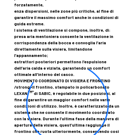
forzatamente,
enza dispersioni, nelle zone più critiche, al fine di
garantire il massimo comfort anche in condizioni di
guida estreme.
l sistema di ventilazione si compone, inoltre, di:
presa aria mentoniera consente la ventilazione in
corrispondenza della bocca e convoglia l’aria
direttamente sulla visiera, limitandone
l’appannamento;
estrattori posteriori permettono l’espulsione
dell’aria calda e viziata, garantendo un comfort
ottimale all’interno del casco.
MOVIMENTO COORDINATO DI VISIERA E FRONTINO
/strong>Il frontino, stampato in policarbonato
TM*
LEXAN
di SABIC, è regolabile in due posizioni, al
fine di garantire un maggior comfort nelle varie
condizioni di utilizzo. Inoltre, è caratterizzato da un
sistema che ne consente il movimento coordinato
con la visiera. Durante l’ultima fase della manovra di
apertura della visiera, quest’ultima raggiunge il
frontino che ruota ulteriormente, consentendo così