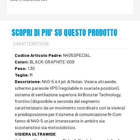
SCOPRI DI PIU' SU QUESTO PRODOTTO
CARATTERISTICHE
Codice Articolo Padre:
N405SPECIAL
Colori:
BLACK-GRAPHITE-009
Peso:
1.30
Taglie:
M
Descrizione:
N40-5 è il jet di Nolan. Visiera ultrawide,
schermo parasole VPS (regolabile in svariate posizioni),
sistema di ventilazione superiore AirBooster Technology,
frontino (disponibile a seconda del segmento
caratterizzato da un movimento coordinato con la visiera)
e predisposizione per il sistema di comunicazione N-Com
fanno di N40-5 un jet interessante in ambito sia
scooteristico sia motociclistico.
VISIERA ULTRAWIDE