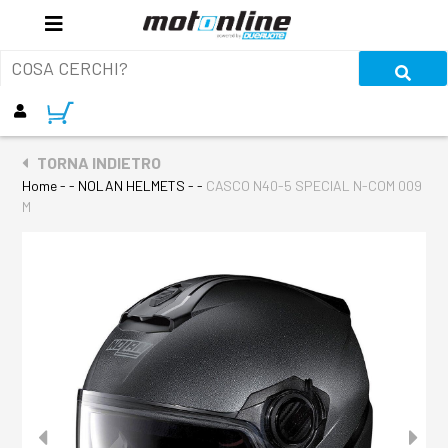
TORNA INDIETRO
Home
- - NOLAN HELMETS - -
CASCO N40-5 SPECIAL N-COM 009
M