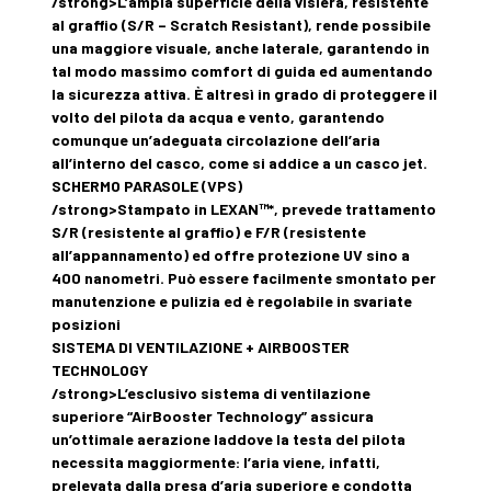
/strong>L’ampia superficie della visiera, resistente
al graffio (S/R – Scratch Resistant), rende possibile
una maggiore visuale, anche laterale, garantendo in
tal modo massimo comfort di guida ed aumentando
la sicurezza attiva. È altresì in grado di proteggere il
volto del pilota da acqua e vento, garantendo
comunque un’adeguata circolazione dell’aria
all’interno del casco, come si addice a un casco jet.
SCHERMO PARASOLE (VPS)
/strong>Stampato in LEXAN™*, prevede trattamento
S/R (resistente al graffio) e F/R (resistente
all’appannamento) ed offre protezione UV sino a
400 nanometri. Può essere facilmente smontato per
manutenzione e pulizia ed è regolabile in svariate
posizioni
SISTEMA DI VENTILAZIONE + AIRBOOSTER
TECHNOLOGY
/strong>L’esclusivo sistema di ventilazione
superiore “AirBooster Technology” assicura
un’ottimale aerazione laddove la testa del pilota
necessita maggiormente: l’aria viene, infatti,
prelevata dalla presa d’aria superiore e condotta