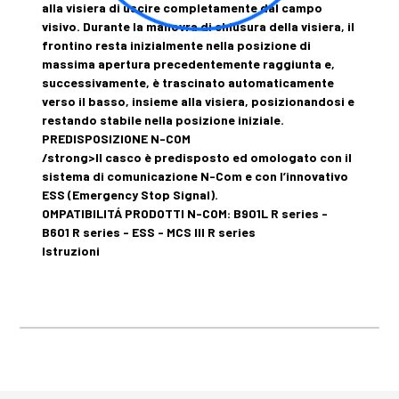
alla visiera di uscire completamente dal campo
visivo. Durante la manovra di chiusura della visiera, il
frontino resta inizialmente nella posizione di
massima apertura precedentemente raggiunta e,
successivamente, è trascinato automaticamente
verso il basso, insieme alla visiera, posizionandosi e
restando stabile nella posizione iniziale.
PREDISPOSIZIONE N-COM
/strong>Il casco è predisposto ed omologato con il
sistema di comunicazione N-Com e con l’innovativo
ESS (Emergency Stop Signal).
OMPATIBILITÁ PRODOTTI N-COM: B901L R series -
B601 R series - ESS - MCS III R series
Istruzioni