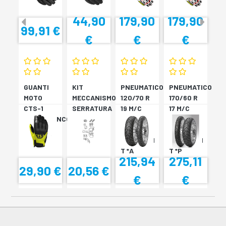
44,90
179,90
179,90
99,91 €
€
€
€
GUANTI
KIT
PNEUMATICO
PNEUMATICO
MOTO
MECCANISMO
120/70 R
170/60 R
CTS-1
SERRATURA
19 M/C
17 M/C
NERO/BIANCO
SH33
60V TL
72V
SH34
???
TL????
SCORPION
SCORPION
T *A
T *P
215,94
275,11
29,90 €
20,56 €
€
€