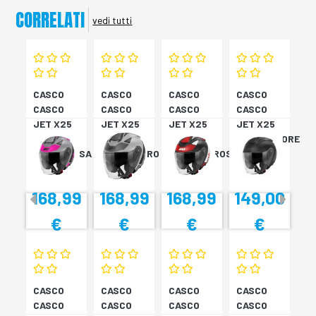
CORRELATI
vedi tutti
CASCO
CASCO
CASCO
CASCO
CASCO
CASCO
CASCO
CASCO
JET X25
JET X25
JET X25
JET X25
TARGET
TARGET
TARGET
MONOCOLORE
TITAN/ROSA
TITAN/NERO
NER/BIA/ROSS
NERO XS
XS
S
M
168,99
168,99
168,99
149,00
€
€
€
€
CASCO
CASCO
CASCO
CASCO
CASCO
CASCO
CASCO
CASCO