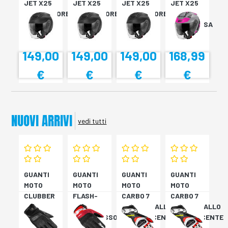
JET X25
JET X25
JET X25
JET X25
MONOCOLORE
MONOCOLORE
MONOCOLORE
TARGET
NERO XS
NERO XS
NERO XS
TITAN/ROSA
XS
149,00
149,00
149,00
168,99
€
€
€
€
NUOVI ARRIVI
vedi tutti
GUANTI
GUANTI
GUANTI
GUANTI
MOTO
MOTO
MOTO
MOTO
CLUBBER
FLASH-
CARBO 7
CARBO 7
GLOVE
KP
ROSSO/GIALLO
ROSSO/GIALLO
NERO
NERO/ROSSO
FLUORESCENTE
FLUORESCENTE