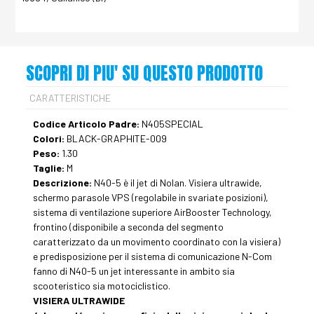
SCOPRI DI PIU' SU QUESTO PRODOTTO
CARATTERISTICHE
Codice Articolo Padre:
N405SPECIAL
Colori:
BLACK-GRAPHITE-009
Peso:
1.30
Taglie:
M
Descrizione:
N40-5 è il jet di Nolan. Visiera ultrawide,
schermo parasole VPS (regolabile in svariate posizioni),
sistema di ventilazione superiore AirBooster Technology,
frontino (disponibile a seconda del segmento
caratterizzato da un movimento coordinato con la visiera)
e predisposizione per il sistema di comunicazione N-Com
fanno di N40-5 un jet interessante in ambito sia
scooteristico sia motociclistico.
VISIERA ULTRAWIDE