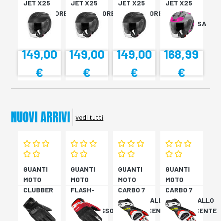
JET X25
JET X25
JET X25
JET X25
MONOCOLORE
MONOCOLORE
MONOCOLORE
TARGET
NERO XS
NERO XS
NERO XS
TITAN/ROSA
XS
149,00
149,00
149,00
168,99
€
€
€
€
NUOVI ARRIVI
vedi tutti
GUANTI
GUANTI
GUANTI
GUANTI
MOTO
MOTO
MOTO
MOTO
CLUBBER
FLASH-
CARBO 7
CARBO 7
GLOVE
KP
ROSSO/GIALLO
ROSSO/GIALLO
NERO
NERO/ROSSO
FLUORESCENTE
FLUORESCENTE