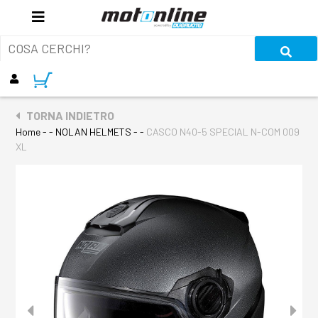
TORNA INDIETRO
Home
- - NOLAN HELMETS - -
CASCO N40-5 SPECIAL N-COM 009
XL