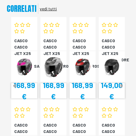
CORRELATI
vedi tutti
CASCO
CASCO
CASCO
CASCO
CASCO
CASCO
CASCO
CASCO
JET X25
JET X25
JET X25
JET X25
TARGET
TARGET
TARGET
MONOCOLORE
TITAN/ROSA
TITAN/NERO
NER/BIA/ROSS
NERO XS
XS
S
M
168,99
168,99
168,99
149,00
€
€
€
€
CASCO
CASCO
CASCO
CASCO
CASCO
CASCO
CASCO
CASCO