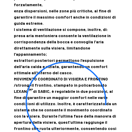
forzatamente,
enza dispersioni, nelle zone più critiche, al fine di
garantire il massimo comfort anche in condizioni di
guida estreme.
l sistema di ventilazione si compone, inoltre, di:
presa aria mentoniera consente la ventilazione in
corrispondenza della bocca e convoglia l’aria
direttamente sulla visiera, limitandone
l’appannamento;
estrattori posteriori permettono l’espulsione
dell’aria calda e viziata, garantendo un comfort
ottimale all’interno del casco.
MOVIMENTO COORDINATO DI VISIERA E FRONTINO
/strong>Il frontino, stampato in policarbonato
TM*
LEXAN
di SABIC, è regolabile in due posizioni, al
fine di garantire un maggior comfort nelle varie
condizioni di utilizzo. Inoltre, è caratterizzato da un
sistema che ne consente il movimento coordinato
con la visiera. Durante l’ultima fase della manovra di
apertura della visiera, quest’ultima raggiunge il
frontino che ruota ulteriormente, consentendo così