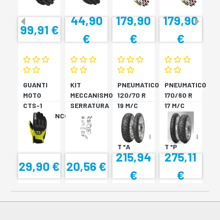
44,90
179,90
179,90
99,91 €
€
€
€
GUANTI
KIT
PNEUMATICO
PNEUMATICO
MOTO
MECCANISMO
120/70 R
170/60 R
CTS-1
SERRATURA
19 M/C
17 M/C
NERO/BIANCO
SH33
60V TL
72V
SH34
???
TL????
SCORPION
SCORPION
T *A
T *P
215,94
275,11
29,90 €
20,56 €
€
€