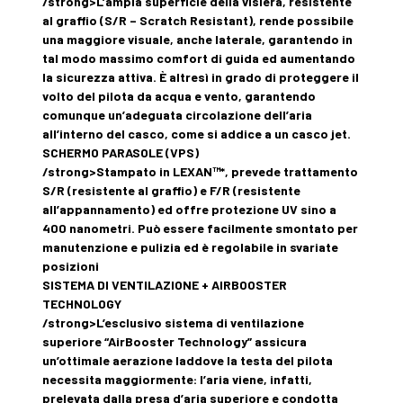
/strong>L’ampia superficie della visiera, resistente
al graffio (S/R – Scratch Resistant), rende possibile
una maggiore visuale, anche laterale, garantendo in
tal modo massimo comfort di guida ed aumentando
la sicurezza attiva. È altresì in grado di proteggere il
volto del pilota da acqua e vento, garantendo
comunque un’adeguata circolazione dell’aria
all’interno del casco, come si addice a un casco jet.
SCHERMO PARASOLE (VPS)
/strong>Stampato in LEXAN™*, prevede trattamento
S/R (resistente al graffio) e F/R (resistente
all’appannamento) ed offre protezione UV sino a
400 nanometri. Può essere facilmente smontato per
manutenzione e pulizia ed è regolabile in svariate
posizioni
SISTEMA DI VENTILAZIONE + AIRBOOSTER
TECHNOLOGY
/strong>L’esclusivo sistema di ventilazione
superiore “AirBooster Technology” assicura
un’ottimale aerazione laddove la testa del pilota
necessita maggiormente: l’aria viene, infatti,
prelevata dalla presa d’aria superiore e condotta