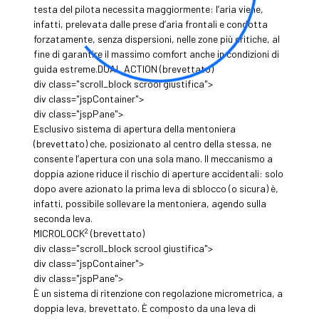
testa del pilota necessita maggiormente: l’aria viene,
infatti, prelevata dalle prese d’aria frontali e condotta
forzatamente, senza dispersioni, nelle zone più critiche, al
fine di garantire il massimo comfort anche in condizioni di
guida estreme.DUAL ACTION (brevettato)
div class="scroll_block scrool giustifica">
div class="jspContainer">
div class="jspPane">
Esclusivo sistema di apertura della mentoniera
(brevettato) che, posizionato al centro della stessa, ne
consente l’apertura con una sola mano. Il meccanismo a
doppia azione riduce il rischio di aperture accidentali: solo
dopo avere azionato la prima leva di sblocco (o sicura) è,
infatti, possibile sollevare la mentoniera, agendo sulla
seconda leva.
2
MICROLOCK
(brevettato)
div class="scroll_block scrool giustifica">
div class="jspContainer">
div class="jspPane">
È un sistema di ritenzione con regolazione micrometrica, a
doppia leva, brevettato. È composto da una leva di