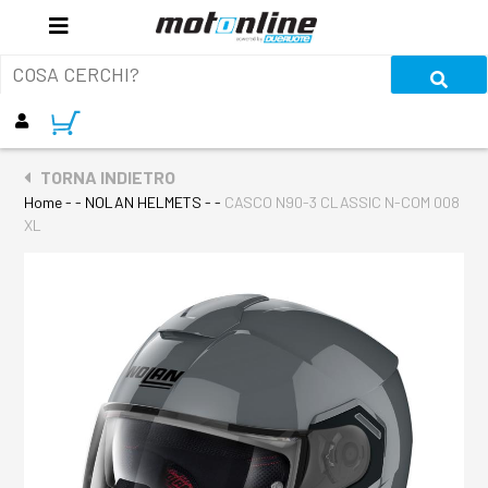
TORNA INDIETRO
Home
- - NOLAN HELMETS - -
CASCO N90-3 CLASSIC N-COM 008
XL