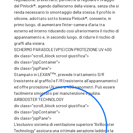
del Pinlock®, agendo dall’esterno della visiera, senza che si
renda necessario lo smontaggio della stessa. Il profilo in
silicone, adottato sotto licenza Pinlock®, consente, in
primo luogo, di aumentare l’inter-camera d’aria tra
esterno ed interno riducendo così ulteriormente il rischio di
appannamento e, in secondo luogo, di ridurre il rischio di
graffi alla visiera.
SCHERMO PARASOLE (VPS) CON PROTEZIONE UV 400
div class="scroll_block scrool giustifica">
div class="jspContainer">
div class="jspPane">
TM
Stampato in LEXAN
*, prevede trattamento S/R
(resistente al graffio) e F/R (resistente all’appannamento)
ed offre protezione UV sino a 400 nanometri. Può essere
facilmente smontato per manutenzione e pulizia.
AIRBOOSTER TECHNOLOGY
div class="scroll_block scrool giustifica">
div class="jspContainer">
div class="jspPane">
L’esclusivo sistema di ventilazione superiore “AirBooster
Technology” assicura una ottimale aerazione laddove la