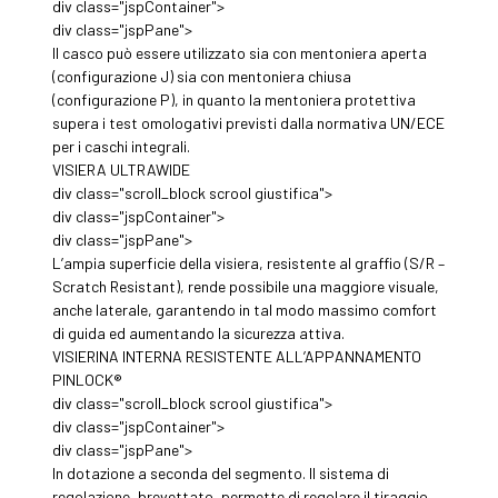
div class="jspContainer">
div class="jspPane">
Il casco può essere utilizzato sia con mentoniera aperta
(configurazione J) sia con mentoniera chiusa
(configurazione P), in quanto la mentoniera protettiva
supera i test omologativi previsti dalla normativa UN/ECE
per i caschi integrali.
VISIERA ULTRAWIDE
div class="scroll_block scrool giustifica">
div class="jspContainer">
div class="jspPane">
L’ampia superficie della visiera, resistente al graffio (S/R –
Scratch Resistant), rende possibile una maggiore visuale,
anche laterale, garantendo in tal modo massimo comfort
di guida ed aumentando la sicurezza attiva.
VISIERINA INTERNA RESISTENTE ALL’APPANNAMENTO
PINLOCK®
div class="scroll_block scrool giustifica">
div class="jspContainer">
div class="jspPane">
In dotazione a seconda del segmento. Il sistema di
regolazione, brevettato, permette di regolare il tiraggio