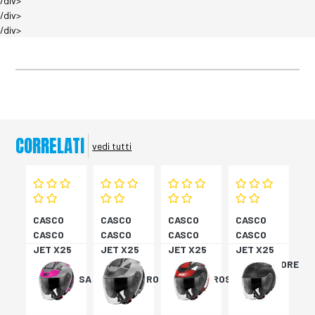
/div>
/div>
/div>
CORRELATI
vedi tutti
CASCO
CASCO
CASCO
CASCO
CASCO
CASCO
CASCO
CASCO
JET X25
JET X25
JET X25
JET X25
TARGET
TARGET
TARGET
MONOCOLORE
TITAN/ROSA
TITAN/NERO
NER/BIA/ROSS
NERO XS
XS
S
M