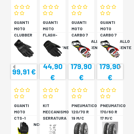
GUANTI
GUANTI
GUANTI
GUANTI
MOTO
MOTO
MOTO
MOTO
CLUBBER
FLASH-
CARBO 7
CARBO 7
GLOVE
KP
ROSSO/GIALLO
ROSSO/GIALLO
NERO
VERDONE/NERO
FLUORESCENTE
FLUORESCENTE
44,90
179,90
179,90
99,91 €
€
€
€
GUANTI
KIT
PNEUMATICO
PNEUMATICO
MOTO
MECCANISMO
120/70 R
170/60 R
CTS-1
SERRATURA
19 M/C
17 M/C
NERO/BIANCO
SH33
60V TL
72V
SH34
???
TL????